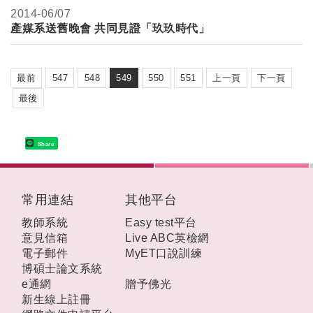
2014-
06/07
產媒系送舊晚會 共同見證「玖玖時代」
最前
547
548
549
550
551
上一頁
下一頁
最後
Share
:::
常用連結
其他平台
教師系統
Easy test平台
意見信箱
Live ABC英檢網
電子郵件
MyET口說訓練
博碩士論文系統
e通網
贈予佛光
新生線上註冊