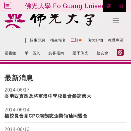
佛光大學 Fo Guang University
Toggle 
跳到主要內容
|
網站導覽
招生訊息
招生報名
三好AI
佛大好物
教職專區
:::
圖書館
單一簽入
訪客指南
贈予佛光
校友會
:::
最新消息
2014-
06/17
香港西貢區及將軍澳中學校長會參訪佛大
2014-
06/14
楊校長會見CPC鴻鵠志企業領袖同盟會
2014-
06/13