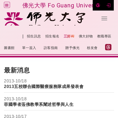
佛光大學 Fo Guang University
Toggle 
跳到主要內容
|
網站導覽
招生訊息
招生報名
三好AI
佛大好物
教職專區
:::
圖書館
單一簽入
訪客指南
贈予佛光
校友會
:::
最新消息
2013-
10/18
2013五校聯合國際醫療服務隊成果發表會
2013-
10/18
菲國學者蒞佛教學系闡述哲學與人生
2013-
10/17