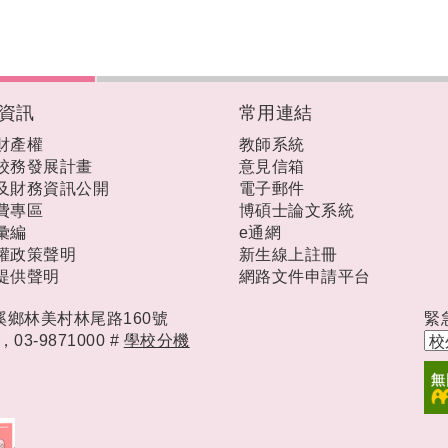
資訊
常用連結
財產權
教師系統
校務發展計畫
意見信箱
及財務資訊公開
電子郵件
費專區
博碩士論文系統
彙編
e通網
權政策聲明
新生線上註冊
提供聲明
網路文件申請平台
礁溪鄉林美村林尾路160號
緊
時，
03-9871000 #
學校分機