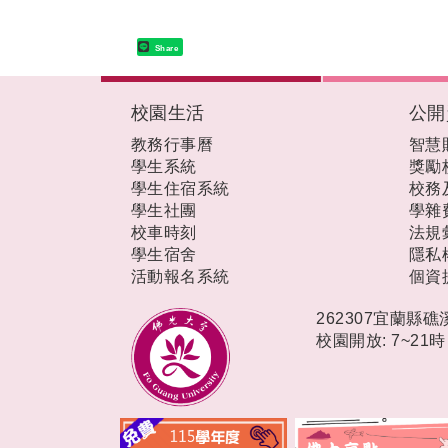
Share
:::
校園生活
公開
教務行事曆
智慧
學生系統
獎勵
學生住宿系統
校務
學生社團
學雜
校車時刻
法規
學生宿舍
隱私
活動報名系統
個資
262307宜蘭縣
校園開放: 7~21