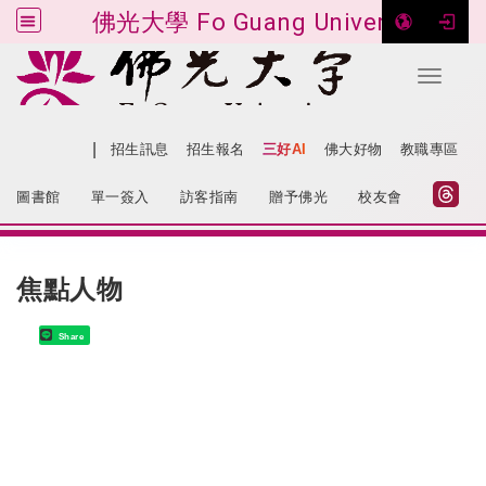
佛光大學 Fo Guang University
Toggle 
跳到主要內容
|
網站導覽
招生訊息
招生報名
三好AI
佛大好物
教職專區
:::
圖書館
單一簽入
訪客指南
贈予佛光
校友會
:::
焦點人物
Share