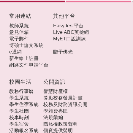
:::
常用連結
其他平台
教師系統
Easy test平台
意見信箱
Live ABC英檢網
電子郵件
MyET口說訓練
博碩士論文系統
e通網
贈予佛光
新生線上註冊
網路文件申請平台
校園生活
公開資訊
教務行事曆
智慧財產權
學生系統
獎勵校務發展計畫
學生住宿系統
校務及財務資訊公開
學生社團
學雜費專區
校車時刻
法規彙編
學生宿舍
隱私權政策聲明
活動報名系統
個資提供聲明