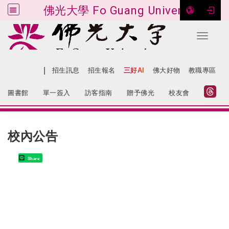
佛光大學 Fo Guang University
Toggle 
跳到主要內容
|
網站導覽
招生訊息
招生報名
三好AI
佛大好物
教職專區
:::
圖書館
單一簽入
訪客指南
贈予佛光
校友會
:::
校內公告
Share