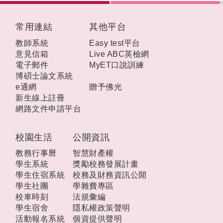
:::
常用連結
其他平台
教師系統
Easy test平台
意見信箱
Live ABC英檢網
電子郵件
MyET口說訓練
博碩士論文系統
e通網
贈予佛光
新生線上註冊
網路文件申請平台
校園生活
公開資訊
教務行事曆
智慧財產權
學生系統
獎勵校務發展計畫
學生住宿系統
校務及財務資訊公開
學生社團
學雜費專區
校車時刻
法規彙編
學生宿舍
隱私權政策聲明
活動報名系統
個資提供聲明