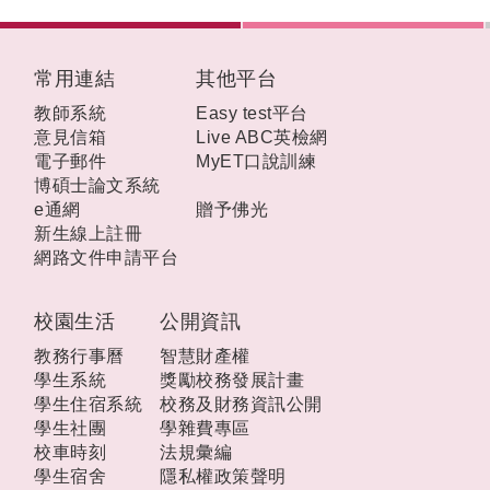
:::
常用連結
其他平台
教師系統
Easy test平台
意見信箱
Live ABC英檢網
電子郵件
MyET口說訓練
博碩士論文系統
e通網
贈予佛光
新生線上註冊
網路文件申請平台
校園生活
公開資訊
教務行事曆
智慧財產權
學生系統
獎勵校務發展計畫
學生住宿系統
校務及財務資訊公開
學生社團
學雜費專區
校車時刻
法規彙編
學生宿舍
隱私權政策聲明