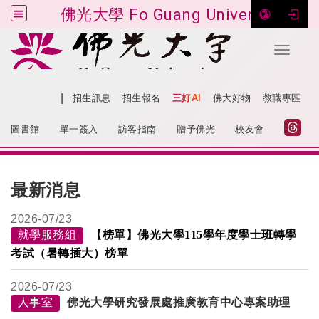
佛光大學 Fo Guang University
Toggle 
跳到主要內容
|
網站導覽
招生訊息
招生報名
三好AI
佛大好物
教職專區
:::
圖書館
單一簽入
訪客指南
贈予佛光
校友會
:::
最新消息
2026-
07/23
就學服務組
【榜單】佛光大學115學年度學士班轉學
考試（暑轉插大）榜單
2026-
07/23
人事室
佛光大學研究發展處推廣教育中心專案助理