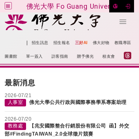
佛光大學 Fo Guang University
Toggle 
跳到主要內容
|
網站導覽
招生訊息
招生報名
三好AI
佛大好物
教職專區
:::
圖書館
單一簽入
訪客指南
贈予佛光
校友會
:::
最新消息
2026-
07/21
人事室
佛光大學公共行政與國際事務學系專案助理
2026-
07/20
教務處
【兆安國際整合行銷股份有限公司 函】外交
部#FindingTAIWAN_2.0全球徵片競賽