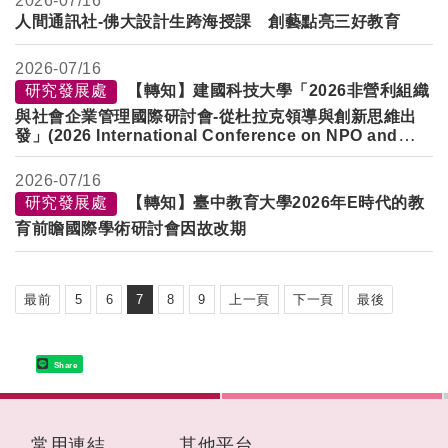
2026-
07/16
人間通訊社-佛大設計生跨海授課 創藝點亮三好教育
2026-
07/16
研究發展處
【轉知】建國科技大學「2026非營利組織
與社會企業管理國際研討會-從杜拉克領導與創新思維出
發」(2026 International Conference on NPO and
Social Enterprise Management -Advancing from
Druckers Leadership and Innovation Perspective)徵
2026-
07/16
稿
研究發展處
【轉知】臺中教育大學2026年E時代的教
育前瞻國際學術研討會因故改期
最前
5
6
7
8
9
上一頁
下一頁
最後
Share
:::
常用連結
其他平台