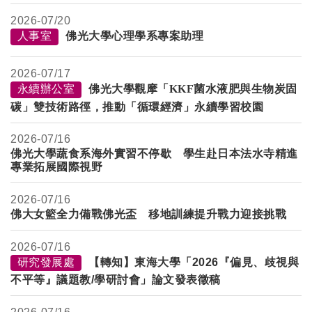
2026-
07/20
人事室
佛光大學心理學系專案助理
2026-
07/17
永續辦公室
佛光大學觀摩「KKF菌水液肥與生物炭固
碳」雙技術路徑，推動「循環經濟」永續學習校園
2026-
07/16
佛光大學蔬食系海外實習不停歇 學生赴日本法水寺精進
專業拓展國際視野
2026-
07/16
佛大女籃全力備戰佛光盃 移地訓練提升戰力迎接挑戰
2026-
07/16
研究發展處
【轉知】東海大學「2026『偏見、歧視與
不平等』議題教/學研討會」論文發表徵稿