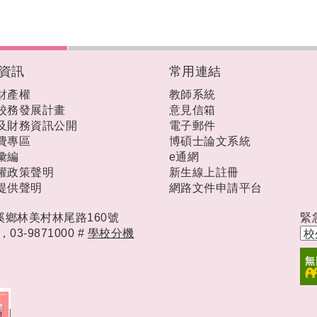
資訊
常用連結
財產權
教師系統
校務發展計畫
意見信箱
及財務資訊公開
電子郵件
費專區
博碩士論文系統
彙編
e通網
權政策聲明
新生線上註冊
提供聲明
網路文件申請平台
礁溪鄉林美村林尾路160號
緊
時，
03-9871000 #
學校分機