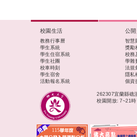
:::
校園生活
公開
教務行事曆
智慧
學生系統
獎勵
學生住宿系統
校務
學生社團
學雜
校車時刻
法規
學生宿舍
隱私
活動報名系統
個資
262307宜蘭縣
校園開放: 7~21