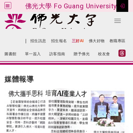
佛光大學 Fo Guang University
Toggle 
跳到主要內容
|
網站導覽
招生訊息
招生報名
三好AI
佛大好物
教職專區
:::
圖書館
單一簽入
訪客指南
贈予佛光
校友會
:::
媒體報導