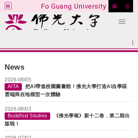
Fo Guang University
Toggle 
Go to main content
|
:::
SITEMAP
:::
News
2026-
08/05
AITA
把AI帶進校園圖書館！佛光大學打造AI自學區
雲端與在地模型一次體驗
2026-
08/03
Buddhist Studies
《佛光學報》新十二卷．第二期出
版啦！
2026-
07/02