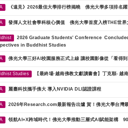
TA
《遠見》2026最佳大學排行榜揭曉 佛光大學多項排名
TA
發揮人文社會學科核心價值 佛光大學首度入榜THE世界
dhist
2026 Graduate Students' Conference Concluded
pectives in Buddhist Studies
TA
佛光大學三好AI校園服務正式上線 讓校園影像從「看得
dhist Studies
【最終場·越南佛教文獻讀書會】丁克順- 
TA
麗臺科技攜手佛大 導入NVIDIA DLI認證課程
TA
2026年Research.com最新報告出爐 賀！佛光大學台
TA
領航AI+X跨域時代！佛光大學推動三層式AI賦能架構 