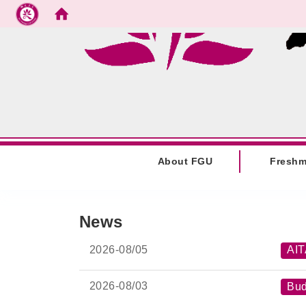
Go to main content
:::
About FGU
Fresh
:::
News
2026-
08/05
AI
2026-
08/03
Bud