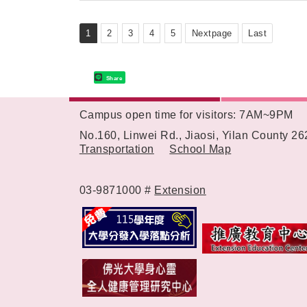
1
2
3
4
5
Nextpage
Last
Share
Campus open time for visitors: 7AM~9PM
:::
No.160, Linwei Rd., Jiaosi, Yilan County 2
Transportation
School Map
03-9871000 #
Extension