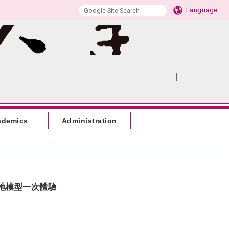
Language
|
:::
SITEMAP
ademics
Administration
在地模型一次體驗