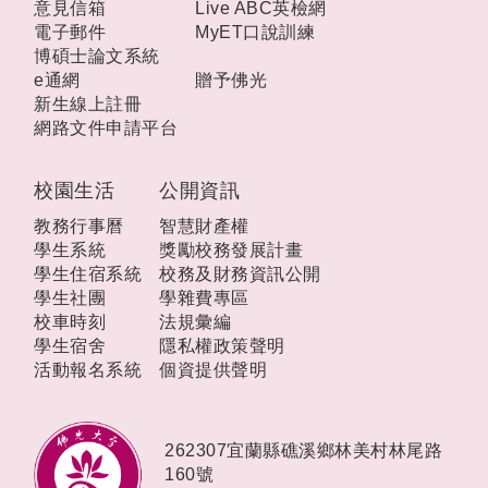
意見信箱
Live ABC英檢網
電子郵件
MyET口說訓練
博碩士論文系統
e通網
贈予佛光
新生線上註冊
網路文件申請平台
校園生活
公開資訊
教務行事曆
智慧財產權
學生系統
獎勵校務發展計畫
學生住宿系統
校務及財務資訊公開
學生社團
學雜費專區
校車時刻
法規彙編
學生宿舍
隱私權政策聲明
活動報名系統
個資提供聲明
262307宜蘭縣礁溪鄉林美村林尾路
160號