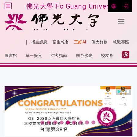
佛光大學 Fo Guang University
Toggle 
跳到主要內容
|
網站導覽
招生訊息
招生報名
三好AI
佛大好物
教職專區
:::
圖書館
單一簽入
訪客指南
贈予佛光
校友會
:::