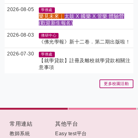
入學第二梯次單獨招生榜單公告(2026年
2026-08-05
學務處
9月入學)僑生
樂見未來｜
太鼓 X 國樂 X 管樂 體驗營
港澳生錄取名單尚待主管機關認定身分審
(歡迎新生報名)
定，將另行公告
。
2026-08-03
佛研中心
《佛光學報》新十二卷．第二期出版啦！
2026-07-30
學務處
【就學貸款】
註冊及離校
就學貸款相關注
意事項
更多校園活動
:::
常用連結
其他平台
教師系統
Easy test平台