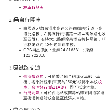
校車時刻表
自行開車
由國道5 號(蔣渭水高速公路)頭城交流道下高
速公路後，左轉直行(青雲路一段→礁溪路七段
至四段)，右轉大忠路經龍泉橋右轉林尾路，順
行林尾路約 12分鐘即達本校。
GPS衛星導航：北緯24.816331 ；東經
121.722318
鐵路交通
臺灣鐵路局
：可搭乘台鐵至礁溪火車站下車
後，搭乘計程車(車費為250元)或轉乘本校
校
車
、
台灣好行(綠11A線)
，即可抵達本校。
台灣高鐵
：可於台北站或南港站轉乘國道客運
至礁溪轉運站或台鐵至礁溪火車站。