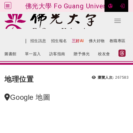
佛光大學 Fo Guang University
Toggle 
跳到主要內容
|
網站導覽
招生訊息
招生報名
三好AI
佛大好物
教職專區
:::
圖書館
單一簽入
訪客指南
贈予佛光
校友會
:::
地理位置
瀏覽人次:
267583
Google 地圖