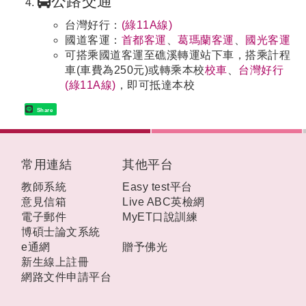
公路交通
台灣好行：
(綠11A線)
國道客運：
首都客運
、
葛瑪蘭客運
、
國光客運
可搭乘國道客運至礁溪轉運站下車，搭乘計程
車(車費為250元)或轉乘本校
校車
、
台灣好行
(綠11A線)
，即可抵達本校
Share
:::
常用連結
其他平台
教師系統
Easy test平台
意見信箱
Live ABC英檢網
電子郵件
MyET口說訓練
博碩士論文系統
e通網
贈予佛光
新生線上註冊
網路文件申請平台