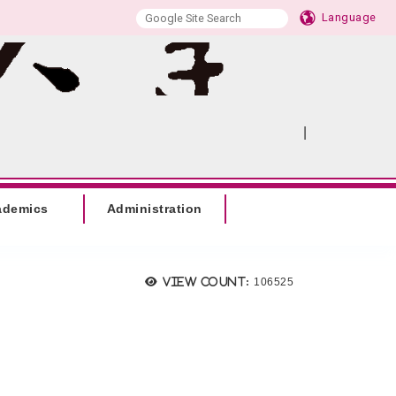
Language
|
:::
SITEMAP
ademics
Administration
View count:
106525