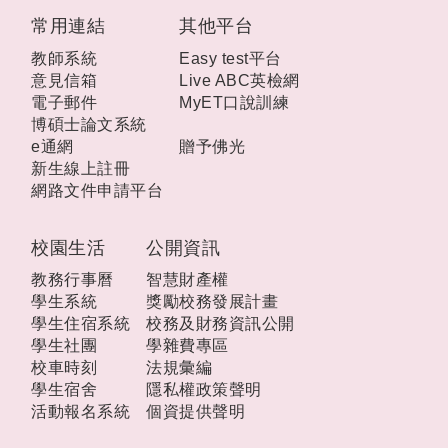
:::
常用連結
其他平台
教師系統
Easy test平台
意見信箱
Live ABC英檢網
電子郵件
MyET口說訓練
博碩士論文系統
e通網
贈予佛光
新生線上註冊
網路文件申請平台
校園生活
公開資訊
教務行事曆
智慧財產權
學生系統
獎勵校務發展計畫
學生住宿系統
校務及財務資訊公開
學生社團
學雜費專區
校車時刻
法規彙編
學生宿舍
隱私權政策聲明
活動報名系統
個資提供聲明