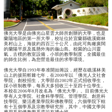
佛光大學是由佛光山星雲大師所創辦的大學，也是
蘭陽地區的第一所大學，校址位於宜蘭縣礁溪鄉林
美村山上，海拔約四百三十公尺，由此可鳥瞰廣闊
的蘭陽平原及孤懸外海的龜山島。校園的山川靈
氣，古樸的教室設備，小班的教學制度，全國最佳
的師生比例，為您營造最佳的求學環境。
佛光大學自1993年奉准開始籌設，經歷在礁溪林美
山上的披荊斬棘七年，在2000年以「佛光人文社會
學院」創校招生，大學部自2002年正式招收學生，
採小班制教學，每系大多招收三十至四十位學生。
本校在2006年8月改名為「佛光大學」。目前佛光大
學有人文學院、社會科學學院、管理學院、創意科
技學院、樂活產業學院和佛教學院，六個學院下轄
有十五個學系及宗教學研究所，其中，中國文學與