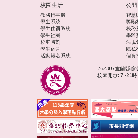
:::
校園生活
公開
教務行事曆
智慧
學生系統
獎勵
學生住宿系統
校務
學生社團
學雜
校車時刻
法規
學生宿舍
隱私
活動報名系統
個資
262307宜蘭縣
校園開放: 7~21