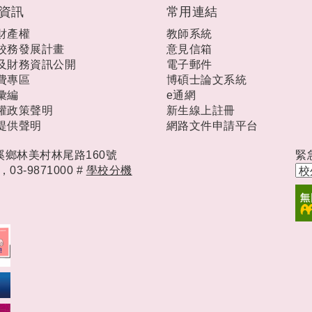
資訊
常用連結
財產權
教師系統
校務發展計畫
意見信箱
及財務資訊公開
電子郵件
費專區
博碩士論文系統
彙編
e通網
權政策聲明
新生線上註冊
提供聲明
網路文件申請平台
礁溪鄉林美村林尾路160號
緊
時，
03-9871000 #
學校分機