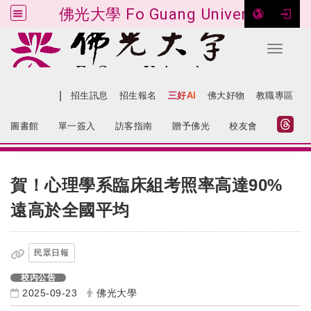
佛光大學 Fo Guang University
Toggle 
跳到主要內容
|
網站導覽
招生訊息
招生報名
三好AI
佛大好物
教職專區
:::
圖書館
單一簽入
訪客指南
贈予佛光
校友會
:::
賀！心理學系臨床組考照率高達90%
遠高於全國平均
民眾日報
校內公告
2025-09-23
佛光大學