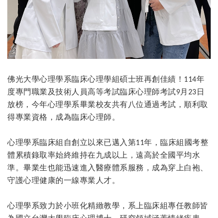
佛光大學心理學系臨床心理學組碩士班再創佳績！
年
114
度專門職業及技術人員高等考試臨床心理師考試
月
日
9
23
放榜，今年心理學系畢業校友共有八位通過考試，順利取
得專業資格，成為臨床心理師。
心理學系臨床組自創立以來已邁入第
年，臨床組國考整
11
體累積錄取率始終維持在九成以上，遠高於全國平均水
準。畢業生也能迅速進入醫療體系服務，成為穿上白袍、
守護心理健康的一線專業人才。
心理學系致力於小班化精緻教學，系上臨床組專任教師皆