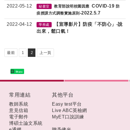
2022-05-12
COVID
-
19
教育部說明校園因應
防
秘書室
-
2022.5.7
疫授課方式調整實施原則
2022-04-12
【宣導影片】防疫「不防心」-說
學務處
出來，鬆口氣！
最前
1
2
上一頁
Share
:::
常用連結
其他平台
教師系統
Easy test平台
意見信箱
Live ABC英檢網
電子郵件
MyET口說訓練
博碩士論文系統
e通網
贈予佛光