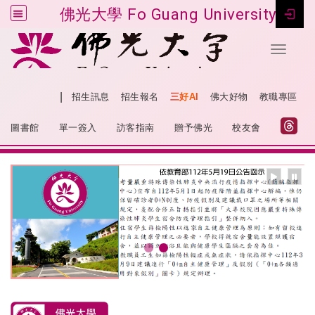
佛光大學 Fo Guang University
Toggle 
跳到主要內容
|
網站導覽
招生訊息
招生報名
三好AI
佛大好物
教職專區
:::
圖書館
單一簽入
訪客指南
贈予佛光
校友會