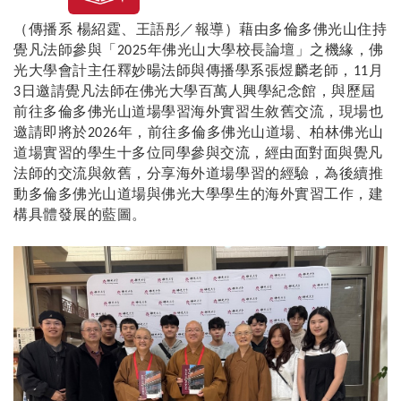
（傳播系 楊紹霆、王語彤／報導）藉由
多倫多佛光山住持
覺凡法師參與
「
年佛光山大學校長論壇」之機緣，佛
2025
光大學會計主任釋妙暘法師與
傳播學系張煜麟老師，
月
11
日邀請
覺凡法師在
佛光大學百萬
人興學紀念館
，與
歷屆
3
前往多倫多佛光山道場學習海外實習生
敘舊交流，現場也
邀請即將於
年，前往多倫多佛光山道場、柏林佛光山
2026
道場實習的學生十多位同學參與交流
，經由面對面與
覺凡
法師的交流與敘舊，分享海外道場學習的經驗，為後續推
動多倫多佛光山道場與佛光大學學生的海外實習工作，建
構具體發展的藍圖
。