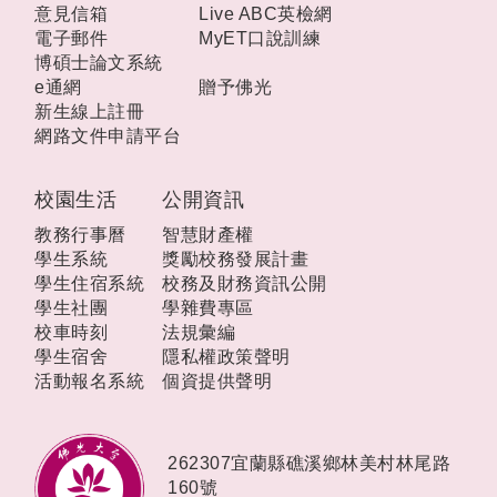
意見信箱
Live ABC英檢網
電子郵件
MyET口說訓練
博碩士論文系統
e通網
贈予佛光
新生線上註冊
網路文件申請平台
校園生活
公開資訊
教務行事曆
智慧財產權
學生系統
獎勵校務發展計畫
學生住宿系統
校務及財務資訊公開
學生社團
學雜費專區
校車時刻
法規彙編
學生宿舍
隱私權政策聲明
活動報名系統
個資提供聲明
262307宜蘭縣礁溪鄉林美村林尾路
160號