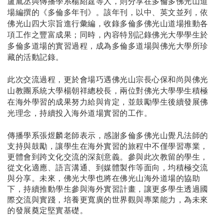
盧胤丞與傳播學系楊紹霆等人，則分享在多倫多佛光山道
場編撰的《多倫多年刊》。該年刊，以中、英文並列，依
佛光山四大宗旨進行彙編，收錄多倫多佛光山道場推動各
項工作之豐富成果；同時，內容特別記錄佛光大學學生於
多倫多道場的實習過程，成為多倫多道場與佛光大學所珍
藏的活動記錄。
此次交流過程，更於會場巧遇佛光山宗長心保和尚與佛光
山教團系統大學楊朝祥總校長，兩位對佛光大學學生積極
在海外學習的成果努力給與肯定，並鼓勵學生後續發展佛
光理念，持續投入海外道場實習的工作。
傳播學系張煜麟老師表示，感謝多倫多佛光山覺凡法師的
支持與鼓勵，讓學生在海外實習的旅程中不僅學習專業，
更體會到跨文化交流的深刻意義。參與此次教留的學生，
從文化適應、語言溝通、到媒體製作等面向，均積極交流
與分享。未來，佛光大學也將在佛光山海外道場的協助
下，持續推動學生參與海外實習計畫，
讓更多學生透過國
際交流與實踐，培養更寬廣的世界觀與專業能力，為未來
的發展奠定堅實基礎。