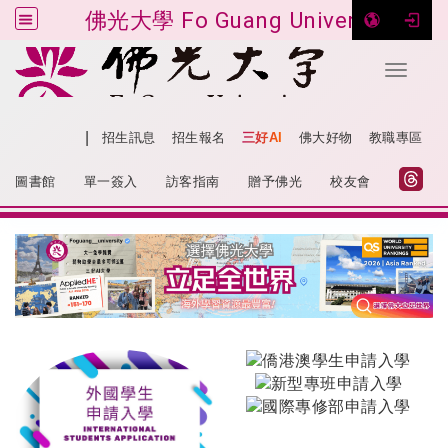
佛光大學 Fo Guang University
Toggle 
跳到主要內容
|
網站導覽
招生訊息
招生報名
三好AI
佛大好物
教職專區
:::
圖書館
單一簽入
訪客指南
贈予佛光
校友會
:::