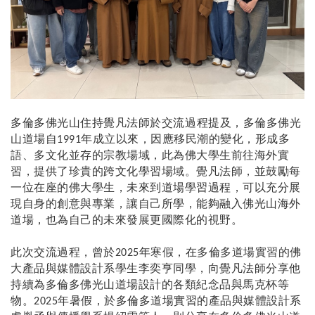
多倫多佛光山住持覺凡法師於交流過程提及，
多倫多佛光
山道場自
年成立以來，因應移民潮的變化，形成多
1991
語、多文化並存的宗教場域，此為佛大學生前往海外實
習，提供了珍貴的跨文化學習場域。
覺凡法師，並
鼓勵每
一位在座的佛大學生，未來到道場學習過程，可以充分展
現自身的創意與專業，讓自己所學，能夠融入佛光山海外
道場，也為自己的未來發展更國際化的視野。
此次交流過程，曾於
年寒假，在多倫多道場實習的佛
2025
大產品與媒體設計系學生李奕亨同學，向
覺凡法師分享他
持續
為多倫多佛光山道場設計的各類紀念品與馬克杯等
物。
年暑假，於多倫多道場實習的產品與媒體設計系
2025