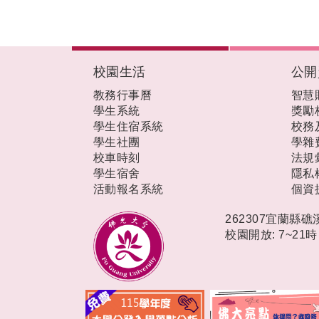
:::
校園生活
公開
教務行事曆
智慧
學生系統
獎勵
學生住宿系統
校務
學生社團
學雜
校車時刻
法規
學生宿舍
隱私
活動報名系統
個資
262307宜蘭縣
校園開放: 7~21