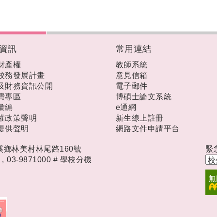
資訊
常用連結
財產權
教師系統
校務發展計畫
意見信箱
及財務資訊公開
電子郵件
費專區
博碩士論文系統
彙編
e通網
權政策聲明
新生線上註冊
提供聲明
網路文件申請平台
礁溪鄉林美村林尾路160號
緊
時，
03-9871000 #
學校分機