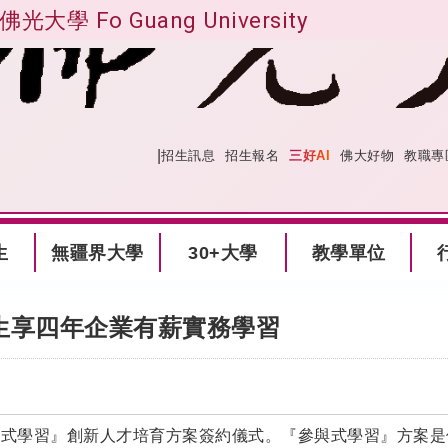
佛光大學 Fo Guang University
|
:::
網站導覽
招生訊息
招生報名
三好AI
佛大好物
教職專
生
無疆界大學
30+大學
教學單位
生享四年企業有薪實務學習
參與式學習』創新人才培育方案簽約儀式。『參與式學習』方案