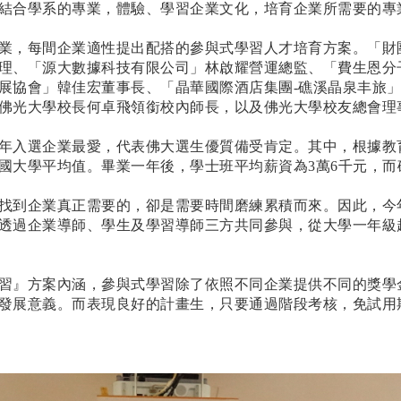
結合學系的專業，體驗、學習企業文化，培育企業所需要的專
業，每間企業適性提出配搭的參與式學習人才培育方案。「財
理、「源大數據科技有限公司」林啟耀營運總監、「費生恩分
展協會」韓佳宏董事長、「晶華國際酒店集團-礁溪晶泉丰旅
佛光大學校長何卓飛領銜校內師長，以及佛光大學校友總會理
年入選企業最愛，代表佛大選生優質備受肯定。其中，根據教
國大學平均值。畢業一年後，學士班平均薪資為3萬6千元，而
找到企業真正需要的，卻是需要時間磨練累積而來。因此，今
透過企業導師、學生及學習導師三方共同參與，從大學一年級
習』方案內涵，參與式學習除了依照不同企業提供不同的獎學
發展意義。而表現良好的計畫生，只要通過階段考核，免試用