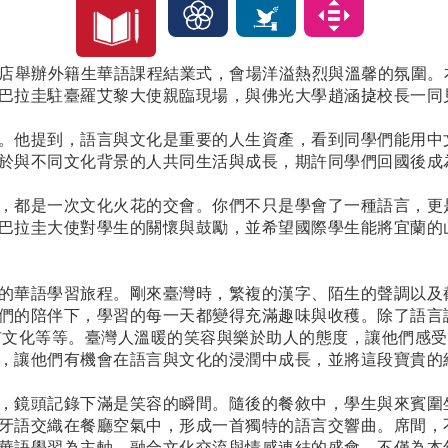
店舉辦外籍生華語課程結業式，會場洋溢熱烈與溫馨的氛圍。
巴拉圭駐臺羅艾黎大使親臨現場，與佛光大學趙涵
㨗
校長一同
。他提到，語言與文化是重要的人生資產，看到同學們能用中
於與不同文化背景的人共同生活與成長，期許同學們回國後成
，都是一次文化火花的交會。你們不只是學會了一種語言，更
巴拉圭大使對學生的關懷與鼓勵，並希望國際學生能將宜蘭的
的華語學習旅程。剛來臺灣時，繁複的漢字、陌生的聲調以及
們的陪伴下，學習的每一天都變得充滿趣味與收穫。除了語言
市文化等等。臺灣人溫暖的笑容與樂於助人的態度，讓他們感受
，讓他們有機會在語言與文化的浸潤中成長，並將這段寶貴的
，鏡頭記錄下滿是笑容的瞬間。隨後的餐敘中，學生與來賓圍
牙語交織在餐廳空氣中，形成一首獨特的語言交響曲。席間，
華語學習為主軸、融合文化交流與情感連結的盛會，不僅為本