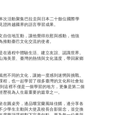
本次活動聚集巴拉圭與日本二十餘位國際學
見證跨越國界的語言學習成果。
文自信地互動，讓他覺得欣慰與感動，他強
為推動臺巴文化交流的使者。
是在過程中體驗生活、建立友誼、認識世界。
山海美景、臺灣的熱情與文化溫度，帶回家鄉
截然不同的文化，讓她一度感到迷惘與挑戰。
課程，也一起學習了很多臺灣的文化和社會知
到這裡不僅是一個學習的地方，更像是第二個
經歷視為人生最重要的篇章之一。
坐在圓桌旁，邊品嚐宜蘭風味佳餚，邊分享各
不少學生主動與大使及校長合影留念，並交換
年度華語課程劃下完美句點，更為每一位參與