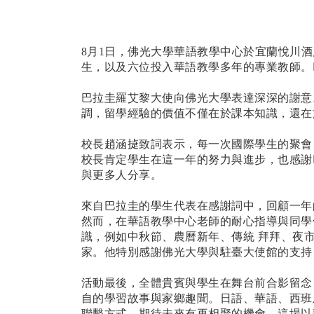
8
月
1
日，佛光大學華語教學中心於宜蘭悅川酒
生，以及六位投入華語教學多年的專業教師。
巴拉圭羅艾黎大使向佛光大學表達深深的謝意
調，留學經驗的價值不僅在於課本知識，還在
校長趙涵
㨗
致詞表示，每一次國際學生的聚會
校長肯定學生在這一年的努力與進步，也感謝
與更多人分享。
來自巴拉圭的學生代表在感謝詞中，回顧一年
然而，在華語教學中心老師的耐心指導與同學
識，例如中秋節、農曆新年、傳統
拜拜、夜
家。他特別感謝佛光大學與駐臺大使館的支持
活動最後，全體貴賓與學生在舞台前合影留念
自的學習故事與家鄉趣聞。日語、華語、西班
聯繫方式，期待未來有再相聚的機會。這場以