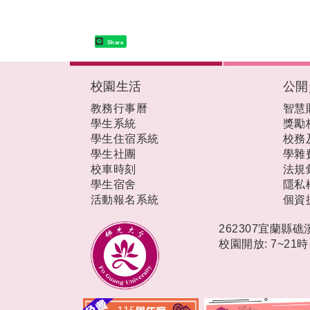
Share
:::
校園生活
公開
教務行事曆
智慧
學生系統
獎勵
學生住宿系統
校務
學生社團
學雜
校車時刻
法規
學生宿舍
隱私
活動報名系統
個資
262307宜蘭縣
校園開放: 7~21