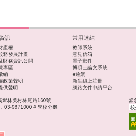
資訊
常用連結
財產權
教師系統
校務發展計畫
意見信箱
及財務資訊公開
電子郵件
費專區
博碩士論文系統
彙編
e通網
權政策聲明
新生線上註冊
提供聲明
網路文件申請平台
礁溪鄉林美村林尾路160號
緊
時，
03-9871000 #
學校分機