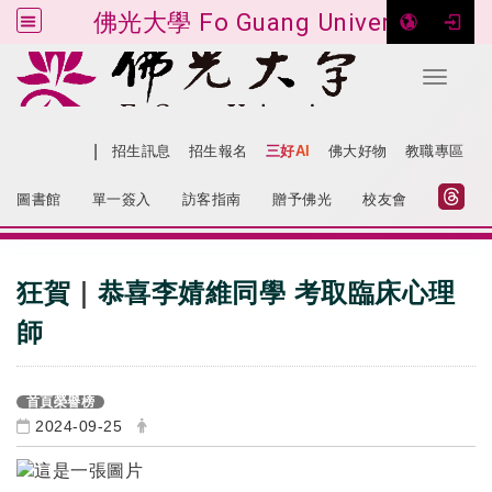
佛光大學 Fo Guang University
Toggle 
跳到主要內容
|
網站導覽
招生訊息
招生報名
三好AI
佛大好物
教職專區
:::
圖書館
單一簽入
訪客指南
贈予佛光
校友會
:::
狂賀
｜
恭喜李婧維同學 考取臨床心理
師
首頁榮譽榜
2024-09-25