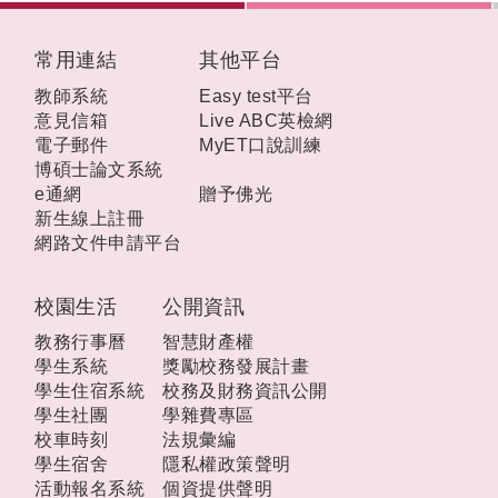
:::
常用連結
其他平台
教師系統
Easy test平台
意見信箱
Live ABC英檢網
電子郵件
MyET口說訓練
博碩士論文系統
e通網
贈予佛光
新生線上註冊
網路文件申請平台
校園生活
公開資訊
教務行事曆
智慧財產權
學生系統
獎勵校務發展計畫
學生住宿系統
校務及財務資訊公開
學生社團
學雜費專區
校車時刻
法規彙編
學生宿舍
隱私權政策聲明
活動報名系統
個資提供聲明