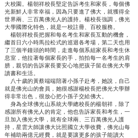
大校園。楊朝祥校長堅定告訴考生和家長，每個佛
光新鮮人非常幸福，因為只要進了佛大，就獲得全
世界兩、三百萬佛光人的護持。楊校長強調，佛光
大學國際化特色，就是一校註冊、百校服務。
楊朝祥校長把握和每名考生和家長互動的機會，
繼首日六小時馬拉松式的巡迴各考場，第二天也用
了三個半鐘頭的時間，走進每個系組家長和考生休
息室，他拉著每個家長的手，拍拍每一名考生的肩
膀，親切的告訴家長要安心地把孩子留在佛光大學
讀書和生活。
八十歲的黃蔡端端陪著小孫子赴考，她說，自己
就是佛光山的會員，她很感謝楊校長把佛光大學辦
得非常出色，很放心把小孫子交給佛大。
身為全球佛光山系統大學總校長的楊朝祥，除了
感謝所有佛光人的肯定，他也告訴家長和考生，一
旦加入佛光大學，就有全球兩、三百萬佛光人護
持，星雲大師讓佛大比照國立大學收費，佛光山每
年補助兩億元經費，就是要讓更多的孩子能讀大