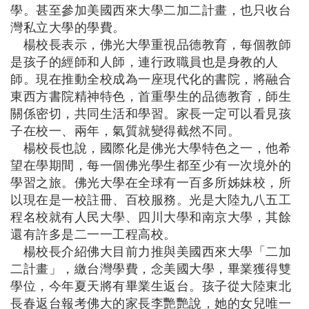
學。甚至參加美國西來大學二加二計畫，也只收台
灣私立大學的學費。
楊校長表示，佛光大學重視品德教育，每個教師
是孩子的經師和人師，連行政職員也是身教的人
師。現在推動全校成為一座現代化的書院，將融合
東西方書院精神特色，首重學生的品德教育，師生
關係密切，共同生活和學習。家長一定可以看見孩
子在校一、兩年，氣質就變得截然不同。
楊校長也說，國際化是佛光大學特色之一，他希
望在學期間，每一個佛光學生都至少有一次境外的
學習之旅。佛光大學在全球有一百多所姊妹校，所
以現在是一校註冊、百校服務。光是大陸九八五工
程名校就有人民大學、四川大學和南京大學，其餘
還有許多是二一一工程高校。
楊校長介紹佛大目前力推與美國西來大學
「
二加
二計畫
」
，繳台灣學費，念美國大學，畢業獲得雙
學位，今年夏天將有畢業生返台。孩子從大陸東北
長春返台報考佛大的家長李艷艷說，她的女兒唯一