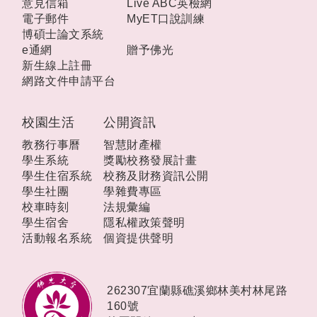
意見信箱
Live ABC英檢網
電子郵件
MyET口說訓練
博碩士論文系統
e通網
贈予佛光
新生線上註冊
網路文件申請平台
校園生活
公開資訊
教務行事曆
智慧財產權
學生系統
獎勵校務發展計畫
學生住宿系統
校務及財務資訊公開
學生社團
學雜費專區
校車時刻
法規彙編
學生宿舍
隱私權政策聲明
活動報名系統
個資提供聲明
262307宜蘭縣礁溪鄉林美村林尾路
160號