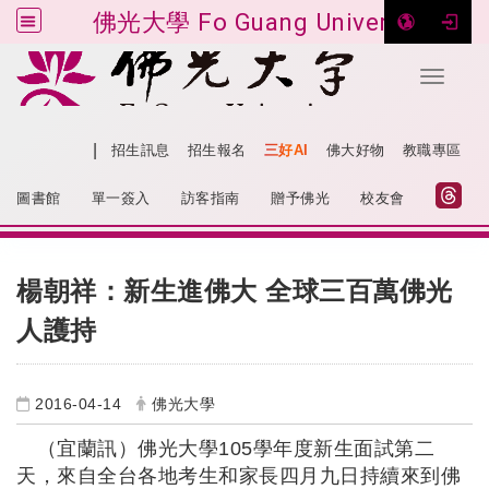
佛光大學 Fo Guang University
Toggle 
跳到主要內容
|
網站導覽
招生訊息
招生報名
三好AI
佛大好物
教職專區
:::
圖書館
單一簽入
訪客指南
贈予佛光
校友會
:::
楊朝祥：新生進佛大 全球三百萬佛光
人護持
2016-04-14
佛光大學
（宜蘭訊）佛光大學
105
學年度新生面試第二
天，來自全台各地考生和家長四月九日持續來到佛