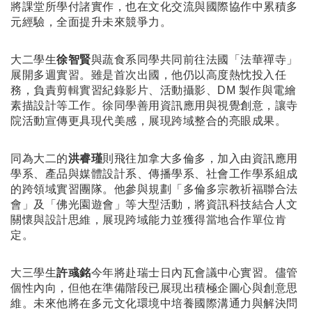
將課堂所學付諸實作，也在文化交流與國際協作中累積多
元經驗，全面提升未來競爭力。
大二學生
徐智賢
與蔬食系同學共同前往法國「法華禪寺」
展開多週實習。雖是首次出國，他仍以高度熱忱投入任
務，負責剪輯實習紀錄影片、活動攝影、DM 製作與電繪
素描設計等工作。徐同學善用資訊應用與視覺創意，讓寺
院活動宣傳更具現代美感，展現跨域整合的亮眼成果。
同為大二的
洪睿瑾
則飛往加拿大多倫多，加入由資訊應用
學系、產品與媒體設計系、傳播學系、社會工作學系組成
的跨領域實習團隊。他參與規劃「多倫多宗教祈福聯合法
會」及「佛光園遊會」等大型活動，將資訊科技結合人文
關懷與設計思維，展現跨域能力並獲得當地合作單位肯
定。
大三學生
許彧銘
今年將赴瑞士日內瓦會議中心實習。儘管
個性內向，但他在準備階段已展現出積極企圖心與創意思
維。未來他將在多元文化環境中培養國際溝通力與解決問