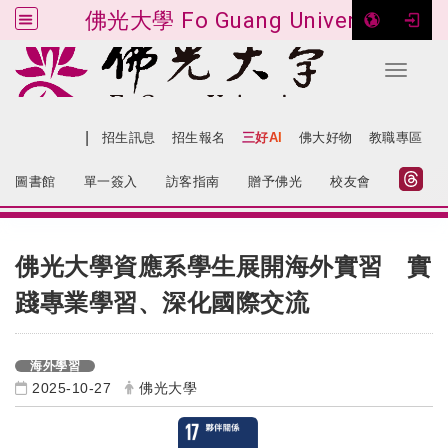
佛光大學 Fo Guang University
Toggle 
跳到主要內容
|
網站導覽
招生訊息
招生報名
三好AI
佛大好物
教職專區
:::
圖書館
單一簽入
訪客指南
贈予佛光
校友會
:::
佛光大學資應系學生展開海外實習 實
踐專業學習、深化國際交流
海外學習
2025-10-27
佛光大學