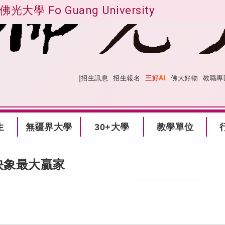
佛光大學 Fo Guang University
|
:::
網站導覽
招生訊息
招生報名
三好AI
佛大好物
教職專
生
無疆界大學
30+大學
教學單位
映象最大贏家