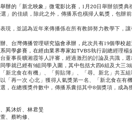
舉辦的「新北映象」微電影比賽，1
月20
日舉辦頒獎典
優選」的佳績，除此之外，傳播系也橫掃人氣獎，包辦前
表現，並認為近年來傳播係在所有教師努力教學下，讓
辦、台灣傳播管理研究協會承辦，此次共有19
個學校超
系同學參賽，在經由業界專家如TVBS
執行副總經理楊
電台蕫事長曠湘霞等人評審，經過激烈的討論及共識，選
同學就已經有9
組同學入圍，其中包括大四6
組及大三3
品「新北食在有機」、「剪貼簿」、「尋。新北」共五組
以「再一次 心北」獲得人氣獎第一名、「新北食在有
選，在總獲獎件數中，傳播系囊括其中8個獎項，成為
、奚沐炘、林君旻
萱、蔡昀修、