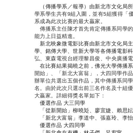
（傳播學系／報導）
由新北市文化局所
學系學生
共有9
組入圍，並有5組獲得「
系成為此次比賽的最大贏家。
傳播系主任陳才首先肯定傳播系同學的
能力上日益精進。
新北映象微電影比賽由新北市文化局主
學、銘傳大學、世新大學等各傳播電影科
弘、東森電視台經理黎昌俊、中央廣播
在比賽結果揭曉之前，佛光大學傳播系
開始」、「新北大富翁」，大四同學作
辦單位共選出五個作品，其中傳播系同學
名。由於此次只選出前三名作名及十組優
大贏家。詳細得獎名單如下：
優選作品 大三同學
「從新開始」柳曉彣、廖宜婕、賴思妘
「新北大富翁」李道中、張嘉玲、李怡
優選作品 大四同學
「新北食在有機」林子傑、呂宥甯