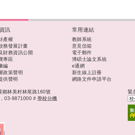
資訊
常用連結
財產權
教師系統
校務發展計畫
意見信箱
及財務資訊公開
電子郵件
費專區
博碩士論文系統
彙編
e通網
權政策聲明
新生線上註冊
提供聲明
網路文件申請平台
礁溪鄉林美村林尾路160號
緊
時，
03-9871000 #
學校分機