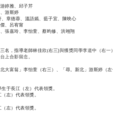
游婷雅、邱子芹
、游斯婷
軒、章德蓉、溫語嫣、藍子宜、陳映心
傑、呂宥甯
、張嘉玲、李怡萱、蔡昀修、洪翊翔
三名，指導老師林佳欣(
右三)
與獲獎同學李道中（右一
獎台上合影留念。
新北大富翁」李怡萱（右三）、「尋。新北」游斯婷（左
學生于長江（左）代表領獎。
江（左）代表領獎。
江（左）代表領獎。