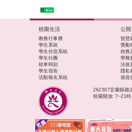
Share
:::
校園生活
公開
教務行事曆
智慧
學生系統
獎勵
學生住宿系統
校務
學生社團
學雜
校車時刻
法規
學生宿舍
隱私
活動報名系統
個資
262307宜蘭縣
校園開放: 7~21