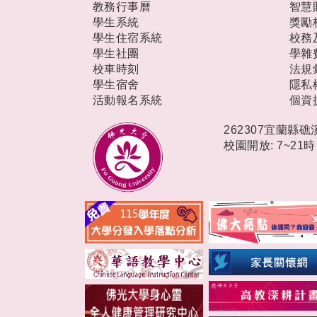
教務行事曆
智慧
學生系統
獎勵
學生住宿系統
校務
學生社團
學雜
校車時刻
法規
學生宿舍
隱私
活動報名系統
個資
262307宜蘭縣
校園開放: 7~21