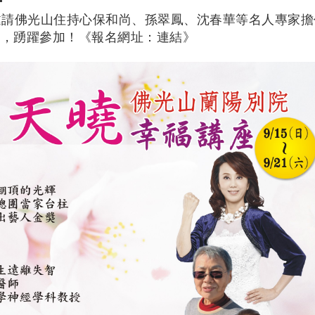
將邀請佛光山住持心保和尚、孫翠鳳、沈春華等名人專家
名，踴躍參加！《報名網址：
連結
》