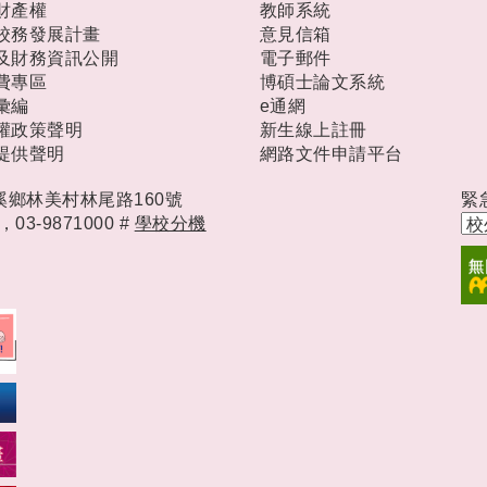
財產權
教師系統
校務發展計畫
意見信箱
及財務資訊公開
電子郵件
費專區
博碩士論文系統
彙編
e通網
權政策聲明
新生線上註冊
提供聲明
網路文件申請平台
礁溪鄉林美村林尾路160號
緊
時，
03-9871000 #
學校分機