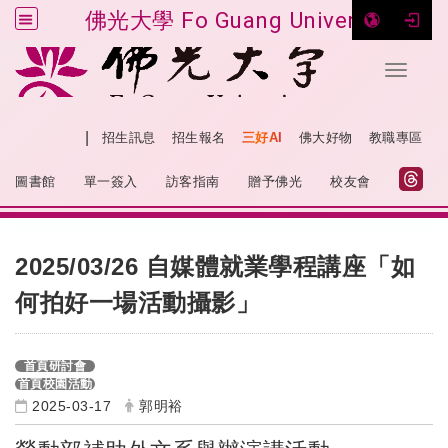
佛光大學 Fo Guang University
Toggle 
跳到主要內容
|
網站導覽
招生訊息
招生報名
三好AI
佛大好物
教職專區
:::
圖書館
單一簽入
訪客指南
贈予佛光
校友會
:::
2025/03/26 自媒體就業學程講座「如
何拍好一場活動攝影」
首頁研討會
首頁校園活動
2025-03-17
郭明裕