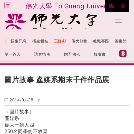
佛光大學 Fo Guang University
Toggle 
跳到主要內容
|
招生訊息
招生報名
三好AI
佛大好物
教職專區
圖書館
:::
網站導覽
單一簽入
訪客指南
贈予佛光
校友會
:::
圖片故事 產媒系期末千件作品展
2014-01-28
（圖片故事）
產媒系
從大一到大四
250名同學的不放棄