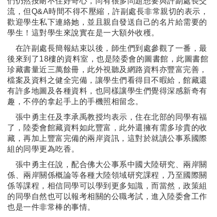
們仍然按耐不住好奇心，尚有很多問題想要與許副處長交
流，但Q&A時間不得不壓縮，許副處長非常親切的表示，
歡迎學生私下連絡她，並且親自發送自己的名片給需要的
學生！這對學生來說實在是一大額外收穫。
在許副處長簡報結束以後，師生們到處參觀了一番，最
後來到了18樓的資料室，也是陸委會的圖書館，此圖書館
珍藏書量近三萬餘冊，此外視聽及網路資料亦豐富完善，
檔案及資料之健全完備，讓學生們看得目不暇給，館藏還
有許多地圖及各種資料，也同樣讓學生們覺得深感新奇有
趣，不停的拿起手上的手機照相留念。
張中勇主任及李承禹教授均表示，住在北部的同學有福
了，陸委會館藏資料如此豐富，此外還擁有需多珍貴的收
藏，再加上豐富完備的兩岸資訊，這對於就讀公事系國際
組的同學更為吃香。
張中勇主任說，配合佛大公事系中國大陸研究、兩岸關
係、兩岸關係概論等各種大陸領域研究課程，乃至國際關
係等課程，相信同學可以學到更多知識，而當然，政策組
的同學自然也可以報考相關的公職考試，進入陸委會工作
也是一件非常棒的事情。