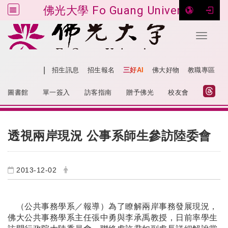
佛光大學 Fo Guang University
Toggle 
跳到主要內容
|
網站導覽
招生訊息
招生報名
三好AI
佛大好物
教職專區
:::
圖書館
單一簽入
訪客指南
贈予佛光
校友會
:::
透視兩岸現況 公事系師生參訪陸委會
2013-12-02
（公共事務學系／報導）為了瞭解兩岸事務發展現況，
佛大公共事務學系主任張中勇與李承禹教授，日前率學生