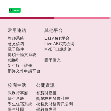
Share
:::
常用連結
其他平台
教師系統
Easy test平台
意見信箱
Live ABC英檢網
電子郵件
MyET口說訓練
博碩士論文系統
e通網
贈予佛光
新生線上註冊
網路文件申請平台
校園生活
公開資訊
教務行事曆
智慧財產權
學生系統
獎勵校務發展計畫
學生住宿系統
校務及財務資訊公開
學生社團
學雜費專區