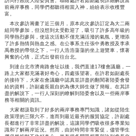
訪問行政院大陸委員會。聯絡處許君如副處長詳細解說當
前兩岸事務，同學們都聽得相當入神，紛紛表示收穫豐
富。
本次參訪籌畫了近三個月，原本此次參訪訂定為大
二兩
組同學參加，但沒想到太受歡迎了，吸引了許多高年級的
同學熱烈參與，使這次活動不僅充滿活潑的氣氛，更增添
了許多熱情與熱血之感。在公事系主任張中勇教授及李承
禹教授的帶領之下，一行人浩浩蕩蕩的坐上遊覽車，懷著
興奮的心情，正式出發前往台北。
到達台北市濟南路會址以後，我們直達17樓會議廳，一
路上大家都充滿著好奇心，四處張望著。在許君如副處長
的接待下，大家在會議廳中認真並詳盡的翻閱著陸委會發
給的資料，許副處長親自的為佛大師生做了簡報。在其詳
盡的解說下，一行人深刻的瞭解到陸委會以及一些兩岸事
務等相關的資訊。
大家都汲取到了好多的兩岸事務專門知識，諸如從陸生
政策理的三限六不，進而到最近最夯的服貿協定，許副處
長都進行了非常詳盡的解說，這讓同學們吸收很多專業知
識和了解兩岸近況。然而，由於時間非常緊促，儘管學生