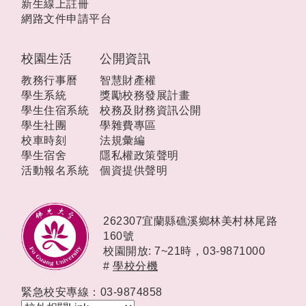
新生線上註冊
網路文件申請平台
校園生活
公開資訊
教務行事曆
智慧財產權
學生系統
獎勵校務發展計畫
學生住宿系統
校務及財務資訊公開
學生社團
學雜費專區
校車時刻
法規彙編
學生宿舍
隱私權政策聲明
活動報名系統
個資提供聲明
262307宜蘭縣礁溪鄉林美村林尾路
160號
校園開放: 7~21時，
03-9871000
#
學校分機
緊急校安專線：03-9874858