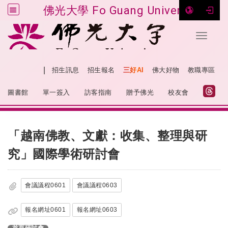
佛光大學 Fo Guang University
Toggle 
跳到主要內容
|
網站導覽
招生訊息
招生報名
三好AI
佛大好物
教職專區
:::
圖書館
單一簽入
訪客指南
贈予佛光
校友會
:::
「越南佛教、文獻：收集、整理與研
究」國際學術研討會
會議議程0601
會議議程0603
報名網址0601
報名網址0603