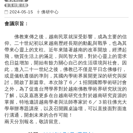
首頁研討會
首頁校園活動
2024-05-15
佛研中心
會議宗旨：
佛教東傳之後，越南民眾就深受影響，成為主要的信
仰。二十世紀初以來越南歷經長期的動亂與戰爭，也為其
帶來心靈上的支柱。近年來隨著越南的改革開放，經濟起
飛，物質生活上的滿足，與民智大開，對於心靈上的需求
也日益增加，開始有餘力關心自己的生活環境與社會。因
此，進入二十一世紀之後，佛教已不僅是平日念佛修行，
或是儀軌遵循的準則，其國內學術界展開更深的研究與探
討，開啟了新篇章。本次除了６／１招開國際學術研討會
之外，為了促進台灣學界對於越南佛教學術界研究狀況的
了解，以及嘉惠更多在台越南研究生對於越南研究資源的
掌握，特地邀請越南學者與法師專家於６／３前往佛光大
學舉辦專題講座，以及召開圓桌論壇，可以直接面對面進
行溝通，開創未來的合作可能！
兩天分別報名，敬請留意。