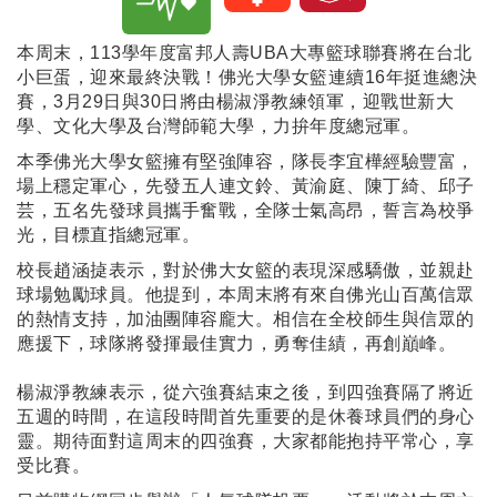
本周末，113學年度富邦人壽UBA大專籃球聯賽將在台北
小巨蛋，迎來最終決戰！佛光大學女籃連續16年挺進總決
賽，3月29日與30日將由楊淑淨教練領軍，迎戰世新大
學、文化大學及台灣師範大學，力拚年度總冠軍。
本季佛光大學女籃擁有堅強陣容，隊長李宜樺經驗豐富，
場上穩定軍心，先發五人連文鈴、黃渝庭、陳丁綺、邱子
芸，五名先發球員攜手奮戰，全隊士氣高昂，誓言為校爭
光，目標直指總冠軍。
校長趙涵㨗表示，對於佛大女籃的表現深感驕傲，並親赴
球場勉勵球員。他提到，本周末將有來自佛光山百萬信眾
的熱情支持，加油團陣容龐大。相信在全校師生與信眾的
應援下，球隊將發揮最佳實力，勇奪佳績，再創巔峰。
楊淑淨教練表示，從六強賽結束之後，到四強賽隔了將近
五週的時間，在這段時間首先重要的是休養球員們的身心
靈。
期待面對這周末的四強賽，大家都能抱持平常心，享
受比賽。