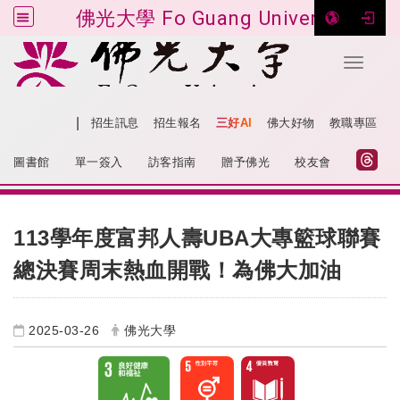
佛光大學 Fo Guang University
Toggle 
跳到主要內容
|
網站導覽
招生訊息
招生報名
三好AI
佛大好物
教職專區
:::
圖書館
單一簽入
訪客指南
贈予佛光
校友會
:::
113學年度富邦人壽UBA大專籃球聯賽
總決賽周末熱血開戰！為佛大加油
2025-03-26
佛光大學