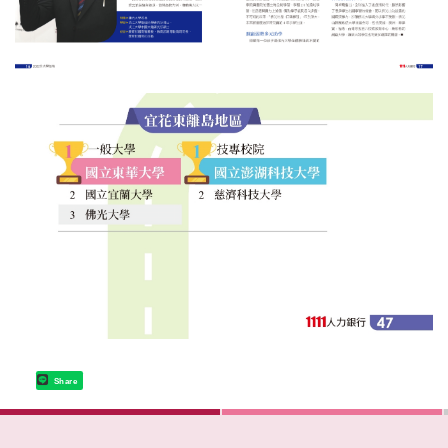
Share
:::