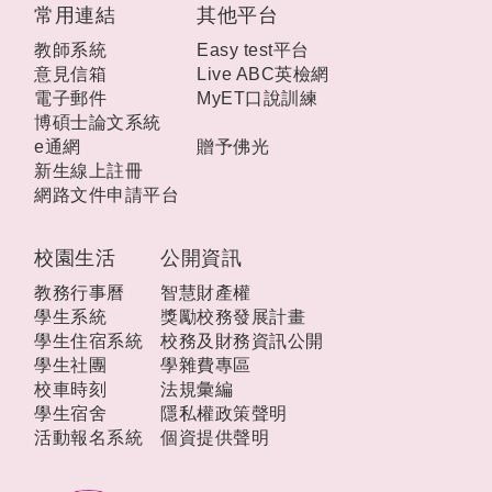
常用連結
其他平台
教師系統
Easy test平台
意見信箱
Live ABC英檢網
電子郵件
MyET口說訓練
博碩士論文系統
e通網
贈予佛光
新生線上註冊
網路文件申請平台
校園生活
公開資訊
教務行事曆
智慧財產權
學生系統
獎勵校務發展計畫
學生住宿系統
校務及財務資訊公開
學生社團
學雜費專區
校車時刻
法規彙編
學生宿舍
隱私權政策聲明
活動報名系統
個資提供聲明