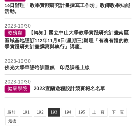
日辦理「教學實踐研究計畫撰寫工作坊」教師教學知能
16
活動。
2023-
10/30
教務處
【轉知】國立中山大學教學實踐研究計畫南區
區域基地謹訂
年
月
日
星期三
辦理「有魂有體的教
112
11
8
(
)
學實踐研究計畫撰寫與執行」講座。
2023-
10/30
佛光大學華語培訓重鎮 印尼課程上線
2023-
10/30
健康學院
2023宜蘭遊程設計競賽報名名單
最前
191
192
193
194
195
上一頁
下一頁
最後