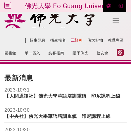
佛光大學 Fo Guang University
Toggle 
跳到主要內容
|
網站導覽
招生訊息
招生報名
三好AI
佛大好物
教職專區
:::
圖書館
單一簽入
訪客指南
贈予佛光
校友會
:::
最新消息
2023-
10/31
【人間通訊社】
佛光大學華語培訓重鎮 印尼課程上線
2023-
10/30
【中央社】佛光大學華語培訓重鎮 印尼課程上線
2023-
10/30