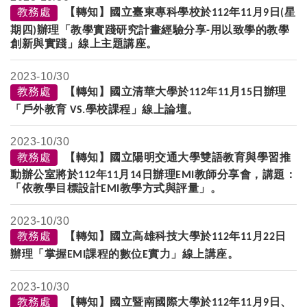
教務處
【轉知】國立臺東專科學校於
年
月
日
星
112
11
9
(
期四
辦理「教學實踐研究計畫經驗分享
用以致學的教學
)
-
創新與實踐」線上主題講座。
2023-
10/30
教務處
【轉知】國立清華大學於
年
月
日辦理
112
11
15
「戶外教育
學校課程」線上論壇。
VS.
2023-
10/30
教務處
【轉知】國立陽明交通大學雙語教育與學習推
動辦公室將於
年
月
日辦理
教師分享會，講題：
112
11
14
EMI
「依教學目標設計
教學方式與評量」。
EMI
2023-
10/30
教務處
【轉知】國立高雄科技大學於
年
月
日
112
11
22
辦理「掌握
課程的數位
實力」線上講座。
EMI
E
2023-
10/30
教務處
【轉知】國立暨南國際大學於
年
月
日、
112
11
9