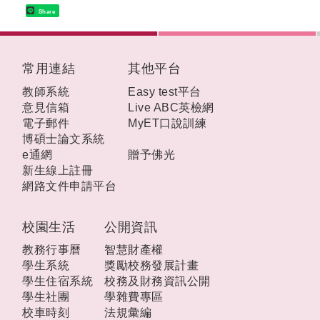
Share
:::
常用連結
其他平台
教師系統
Easy test平台
意見信箱
Live ABC英檢網
電子郵件
MyET口說訓練
博碩士論文系統
e通網
贈予佛光
新生線上註冊
網路文件申請平台
校園生活
公開資訊
教務行事曆
智慧財產權
學生系統
獎勵校務發展計畫
學生住宿系統
校務及財務資訊公開
學生社團
學雜費專區
校車時刻
法規彙編