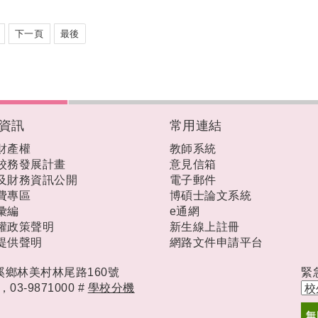
下一頁
最後
資訊
常用連結
財產權
教師系統
校務發展計畫
意見信箱
及財務資訊公開
電子郵件
費專區
博碩士論文系統
彙編
e通網
權政策聲明
新生線上註冊
提供聲明
網路文件申請平台
礁溪鄉林美村林尾路160號
緊
時，
03-9871000 #
學校分機