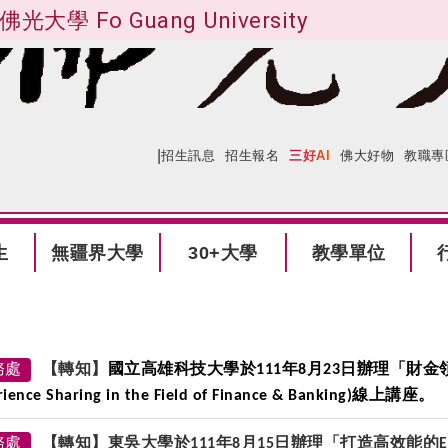
佛光大學 Fo Guang University
|
:::
網站導覽
招生訊息
招生報名
三好AI
佛大好物
教職專
生
無疆界大學
30+大學
教學單位
務處
【轉知】
國立高雄科技大學於
年
月
日辦理「財金
111
8
23
線上講座。
ience Sharing in the Field of Finance & Banking)
務處
【轉知】東吳大學於
年
月
日辦理「打造高效能的
111
8
15