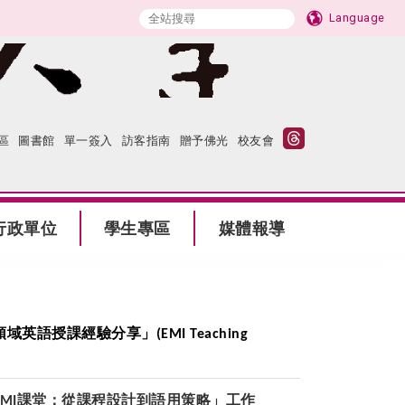
Language
區
圖書館
單一簽入
訪客指南
贈予佛光
校友會
行政單位
學生專區
媒體報導
領域英語授課經驗分享」
(EMI Teaching
課堂：從課程設計到語用策略」工作
EMI