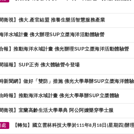
間衛視】佛大.產官結盟 推養生樂活智慧服務產業
海洋水域計畫 佛大辦理SUP立槳海洋活動體驗營
合報】推動海洋水域計畫 佛光辦理SUP立槳海洋活動體驗營
間福報】SUP正夯 佛大體驗營今登場
時新聞網】做好「雙防」措施 佛光大學舉辦SUP立槳海洋體
由時報】推動海洋水域計畫 佛光大學舉辦SUP立槳體驗
間衛視】宜蘭高齡生活大學畢典 阿公阿嬤樂穿學士服
務處
【轉知】國立雲林科技大學於
年
月
日
星期四
辦
111
8
18
(
)