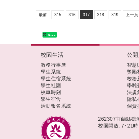
最前
315
316
317
318
319
上一頁
Share
:::
校園生活
公開
教務行事曆
智慧
學生系統
獎勵
學生住宿系統
校務
學生社團
學雜
校車時刻
法規
學生宿舍
隱私
活動報名系統
個資
262307宜蘭縣
校園開放: 7~21