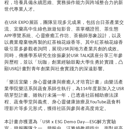
程，培養具備永續思維、實務操作能力與跨域整合力的新
世代專業人才。
在
展區，團隊呈現多元成果，包括台日茶產業交
USR EXPO
流、宜蘭高中生綠色旅遊短影音、茶掌櫃證照、茶生態
導覽系統、心靈療癒工作坊、茶藝師形象設計，以及
APP
以農業廢棄物再製的紅茶柚花線香等。其中紅茶柚花線香
吸引眾多參觀者詢問，展現
與地方產業共創的成效。
USR
同時，傳播學系研究生徐振豪於
講座分享三年參
USR TALK
與歷程，並以「玩咖」創業經驗鼓勵大學生勇於實踐，凸
顯
計畫對青年創業與社會實踐力的深遠影響。
USR
「樂活宜蘭：身心靈健康與療癒人才培育計畫」由樂活產
業學院樂活系與蔬食系師生執行，為
年度新加入之
114
USR
萌芽型計畫。雖執行未滿一年，已透過社區輔助療法課
程、蔬食學堂與義煮、身心靈健康旅療及
蔬食料
YouTube
理影片等多元形式，獲得社區與參與者高度肯定。
本計畫亦獲選為「
—
解方實驗
USR x ESG Demo Day
ESG
室」簡報團隊之一，簡報中，汪雅婷教授指出，面對超高