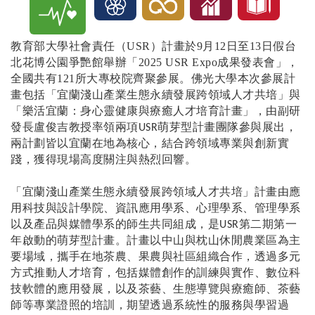
教育部大學社會責任（USR）計畫於9月12日至13日假台
北花博公園爭艷館舉辦「2025 USR Expo成果發表會」，
全國共有121所大專校院齊聚參展。
佛光大學本次參展計
畫包括「宜蘭淺山產業生態永續發展跨領域人才共培」與
「樂活宜蘭：身心靈健康與療癒人才培育計畫」，由副研
發長盧俊吉教授率領兩項
萌芽型計畫團隊參與展出，
USR
兩計劃皆以宜蘭在地為核心，結合跨領域專業與創新實
踐，獲得現場高度關注與熱烈回響。
「宜蘭淺山產業生態永續發展跨領域人才共培」計畫由應
用科技與設計學院、資訊應用學系、心理學系、管理學系
以及產品與媒體學系的師生共同組成，是
第二期第一
USR
年啟動的萌芽型計畫。計畫以中山與枕山休閒農業區為主
要場域，攜手在地茶農、果農與社區組織合作，透過多元
方式推動人才培育，包括媒體創作的訓練與實作、數位科
技軟體的應用發展，以及茶藝、生態導覽與療癒師、茶藝
師等專業證照的培訓，期望透過系統性的服務與學習過