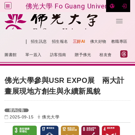
佛光大學 Fo Guang University
Toggle 
跳到主要內容
|
網站導覽
招生訊息
招生報名
三好AI
佛大好物
教職專區
:::
圖書館
單一簽入
訪客指南
贈予佛光
校友會
:::
USR EXPO展
佛光大學參與
兩大計
畫展現地方創生與永續新風貌
校內公告
2025-09-15
佛光大學