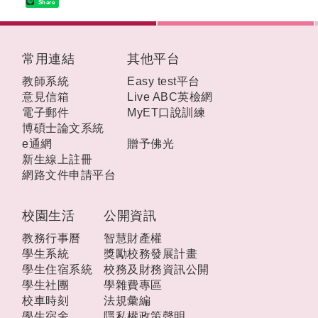
Share
:::
常用連結
其他平台
教師系統
Easy test平台
意見信箱
Live ABC英檢網
電子郵件
MyET口說訓練
博碩士論文系統
e通網
贈予佛光
新生線上註冊
網路文件申請平台
校園生活
公開資訊
教務行事曆
智慧財產權
學生系統
獎勵校務發展計畫
學生住宿系統
校務及財務資訊公開
學生社團
學雜費專區
校車時刻
法規彙編
學生宿舍
隱私權政策聲明