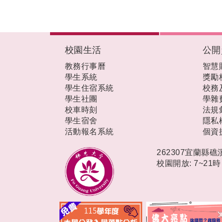
:::
校園生活
公開
教務行事曆
智慧
學生系統
獎勵
學生住宿系統
校務
學生社團
學雜
校車時刻
法規
學生宿舍
隱私
活動報名系統
個資
262307宜蘭縣
校園開放: 7~21