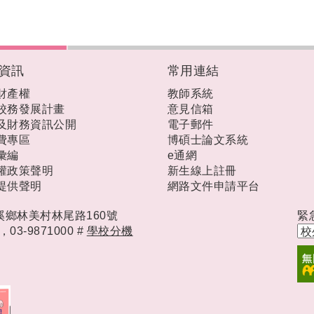
資訊
常用連結
財產權
教師系統
校務發展計畫
意見信箱
及財務資訊公開
電子郵件
費專區
博碩士論文系統
彙編
e通網
權政策聲明
新生線上註冊
提供聲明
網路文件申請平台
礁溪鄉林美村林尾路160號
緊
時，
03-9871000 #
學校分機