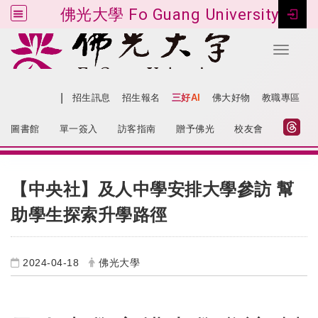
佛光大學 Fo Guang University
Toggle 
跳到主要內容
|
網站導覽
招生訊息
招生報名
三好AI
佛大好物
教職專區
:::
圖書館
單一簽入
訪客指南
贈予佛光
校友會
:::
【中央社】及人中學安排大學參訪 幫
助學生探索升學路徑
2024-04-18
佛光大學