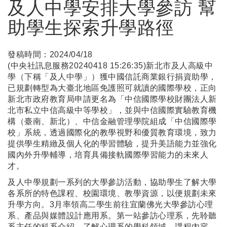
及人中學安排大學參訪 幫
助學生探索升學路徑
發稿時間：2024/04/18
(中央社訊息服務20240418 15:26:35)新北市及人高級中
學（下稱「及人中學」）獲中國信託商業銀行捐資助學，
已規劃轉型為大臺北地區免護照可就讀的國際學校，正向
新北市政府教育局申請更名為「中信國際學校財團法人新
北市私立中信高級中等學校」，並與中信國際實驗教育機
構（臺南、新北）、中信金融管理學院組成「中信國際學
校」系統，透過國際化的教學視野和優質教育環境，致力
提供學生精緻及個人化的學習體驗，提升美語能力並強化
國內外升學輔導，培育具備接軌國際學習能力的未來人
才。
及人中學規劃一系列的大學參訪活動，協助學生了解大學
各系所的特色課程、校園環境、教學資源，以便規劃未來
升學方向。3月率領高二學生前往宜蘭佛光大學參訪心理
系、產品與媒體設計應用系。第一站參訪心理系，先聆聽
系主任的科系介紹，了解心理系的學科領域、課程內容，