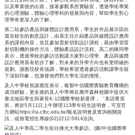
以及畢業後的出路，接著參觀系所實驗室，透過學術專業
的心理測驗，體驗心理學科的發展與內容，幫助學生對心
理學有更深入的了解。
第二站參訪產品與媒體設計應用系，學生於作品展示區欣
賞在校生的創意設計，由系主任介紹產品與媒體設計應用
系的課程內容，並且參加雷射切割設計課程，藉由學習雷
射切割機的操作方法，體驗產品設計流程。高二的陳同學
表示，透過學校的參訪活動讓大家對心理學、產品與媒體
設計應用系有初步了解，對未來的升學方向也有更明確的
規劃。謝惠玟校長強調，學校希望透過參訪活動讓學生留
下深刻印象，也激發他們對大學生活的憧憬。
及人中學校長謝惠玟表示，複製中信國際實驗教育機構的
成功經驗，更名後的及人中學將在萬坪森林校園中提供大
臺北地區學生與家長K-12國際學校新選擇，「美語菁英
班」將於5月11日上午辦理113學年招生說明會，可至官
方網站
https://ia.ctbc.edu.tw/
報名說明會及查詢相關資
訊，或致電招生專線(02)2212-5914洽詢。