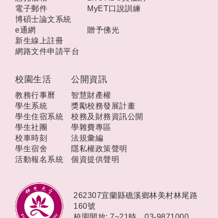
電子郵件
MyET口說訓練
博碩士論文系統
e通網
贈予佛光
新生線上註冊
網路文件申請平台
校園生活
公開資訊
教務行事曆
智慧財產權
學生系統
獎勵校務發展計畫
學生住宿系統
校務及財務資訊公開
學生社團
學雜費專區
校車時刻
法規彙編
學生宿舍
隱私權政策聲明
活動報名系統
個資提供聲明
262307宜蘭縣礁溪鄉林美村林尾路
160號
校園開放: 7~21時，
03-9871000