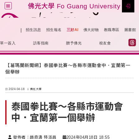
佛光大學 Fo Guang University
Tog
跳到主要內容
|
網站導覽
招生訊息
招生報名
三好AI
佛大好物
教職專區
圖書館
單一簽入
訪客指南
贈予佛光
校友會
:::
【葛瑪蘭新聞網】泰國拳比賽～各縣市運動會中．宜蘭第一
個舉辦
2024-04-18
佛光大學
泰國拳比賽～各縣市運動會
中．宜蘭第一個舉辦
發佈者：趙奇濤 特派員
2024年04月18日 18:55