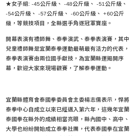
★女子組: -45公斤級、 -48公斤級、 -51公斤級、
-54公斤級、 -57公斤級、 -60公斤級、 +60公斤
級，等競技項目，全縣選手角逐冠軍寶座。
開幕表演有禮師舞、泰拳演武、泰拳表演賽，其中
兒童禮師舞是宜蘭泰拳運動最萌最有活力的代表，
泰拳表演賽由兩位國手獻技，為宜蘭縣運揭開序
幕，歡迎大家來現場觀賽，了解泰拳運動。
宜蘭縣體育會泰國拳委員會主委楊志儒表示，悍將
泰拳中心自成立以來已經邁入第六年，這幾年宜蘭
泰國拳在縣外的成績相當亮眼，縣內國中、高中、
大學也紛紛開始成立泰拳社團，代表泰國拳在宜蘭