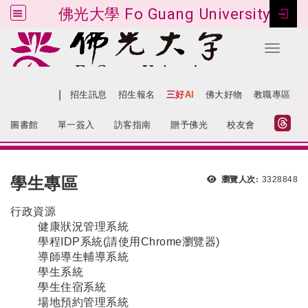
佛光大學 Fo Guang University
Toggle 
跳到主要內容
|
網站導覽
招生訊息
招生報名
三好AI
佛大好物
教職專區
:::
圖書館
單一簽入
訪客指南
贈予佛光
校友會
:::
學生專區
瀏覽人次:
3328848
行政資源
健康狀況管理系統
學程IDP系統
(請使用Chrome瀏覽器)
導師導生輔導系統
學生系統
學生住宿系統
場地預約管理系統