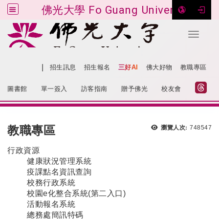
佛光大學 Fo Guang University
Toggle 
跳到主要內容
|
網站導覽
招生訊息
招生報名
三好AI
佛大好物
教職專區
:::
圖書館
單一簽入
訪客指南
贈予佛光
校友會
:::
教職專區
瀏覽人次:
748547
行政資源
健康狀況管理系統
疫課點名資訊查詢
校務行政系統
校園e化整合系統
(第二入口)
活動報名系統
總務處簡訊特碼