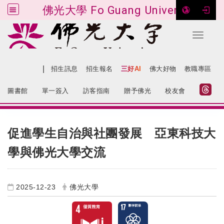
佛光大學 Fo Guang University
Toggle 
跳到主要內容
|
網站導覽
招生訊息
招生報名
三好AI
佛大好物
教職專區
:::
圖書館
單一簽入
訪客指南
贈予佛光
校友會
:::
促進學生自治與社團發展 亞東科技大
學與佛光大學交流
2025-12-23
佛光大學