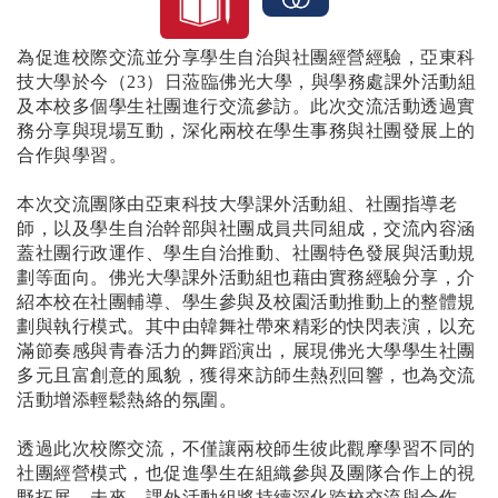
為促進校際交流並分享學生自治與社團經營經驗，亞東科
技大學於今（23）日蒞臨佛光大學，與學務處課外活動組
及本校多個學生社團進行交流參訪。此次交流活動透過實
務分享與現場互動，深化兩校在學生事務與社團發展上的
合作與學習。
本次交流團隊由亞東科技大學課外活動組、社團指導老
師，以及學生自治幹部與社團成員共同組成，交流內容涵
蓋社團行政運作、學生自治推動、社團特色發展與活動規
劃等面向。佛光大學課外活動組也藉由實務經驗分享，介
紹本校在社團輔導、學生參與及校園活動推動上的整體規
劃與執行模式。
其中由
韓舞社帶來精彩的快閃表演
，以充
滿節奏感與青春活力的舞蹈演出，展現佛光大學學生社團
多元且富創意的風貌，獲得來訪師生熱烈回響，也為交流
活動增添輕鬆熱絡的氛圍。
透過此次校際交流，不僅讓兩校師生彼此觀摩學習不同的
社團經營模式，也促進學生在組織參與及團隊合作上的視
野拓展。未來，課外活動組將持續深化跨校交流與合作，