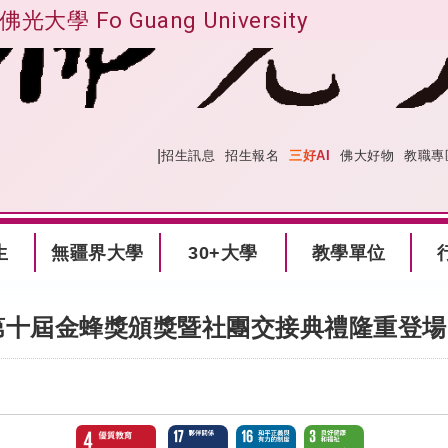
佛光大學 Fo Guang University
|
:::
網站導覽
招生訊息
招生報名
三好AI
佛大好物
教職專
生
無疆界大學
30+大學
教學單位
第十屆金蜂獎頒獎暨社團交接典禮隆重登場