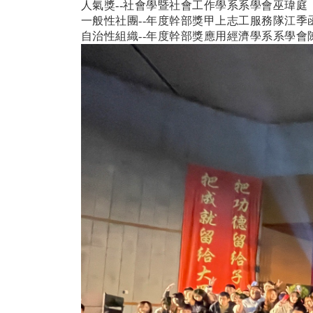
人氣獎--
社會學暨社會工作學系系學會
巫瑋庭
一般性社團--年度幹部獎甲上志工服務隊江季
自治性組織--年度幹部獎
應用經濟學系系學會