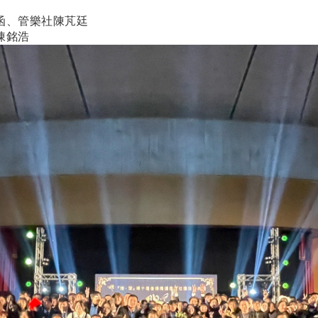
函、管樂社陳芃廷
陳銘浩