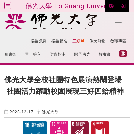
佛光大學 Fo Guang University
Toggle 
跳到主要內容
|
網站導覽
招生訊息
招生報名
三好AI
佛大好物
教職專區
:::
圖書館
單一簽入
訪客指南
贈予佛光
校友會
:::
佛光大學全校社團特色展演熱鬧登場
社團活力躍動校園
展現三好四給精神
2025-12-17
佛光大學