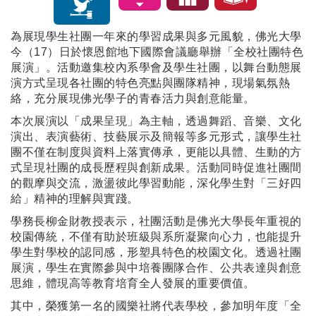
為展現學生社團一年來的學習成果與多元風貌，佛光大學
今（17）日於懷恩館地下國際會議廳舉辦「全校社團特色
展演」。活動邀集校內系學會及學生社團，以舞台動態展
演方式呈現各社團的特色亮點與團隊精神，現場氣氛熱
絡，充分展現佛光學子的青春活力與創意能量。
本次展演以「成果呈現」為主軸，透過舞蹈、音樂、文化
演出、表演藝術、技藝展示及簡報等多元形式，讓學生社
團不僅在制度與資料上落實傳承，更能以具體、生動的方
式呈現社團的成長歷程與創新成果。活動同時促進社團間
的觀摩與交流，激盪彼此學習動能，深化學生對「三好四
給」精神的理解與實踐。
學務長柳金財教授表示，社團活動是佛光大學長年重視的
校園傳統，不僅有助於班級與系所凝聚向心力，也能提升
學生對學校的認同感，形塑具特色的校園文化。透過社團
展演，學生在實際參與中培養團隊合作、公共表達與創意
思維，體現高等教育培育全人發展的重要價值。
其中，榮獲第一名的國樂社將代表學校，參加明年度「全