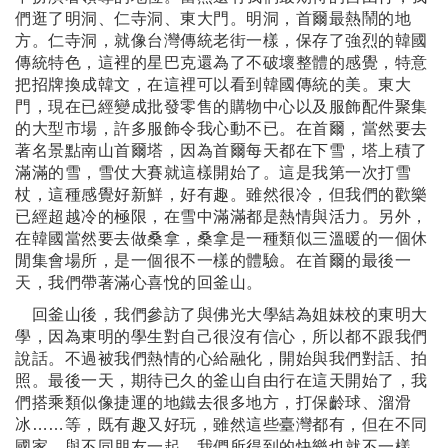
們逛了明洞、仁寺洞、東大門。明洞，首爾最熱鬧的地
方。仁寺洞，就像台灣傳統老街一樣，保存了強烈的韓國
傳統特色，這裡的星巴克還為了不破壞整體的感覺，特意
把招牌換成韓文，在這裡可以看到韓國傳統的美。東大
門，現在已經變成批發零售的購物中心以及服飾配件聚集
的大型市場，許多服飾令我心動不已。在首爾，當然要去
著名景點南山首爾塔，因為首爾每天都在下雪，塔上積了
滿滿的雪，雪仗大賽就這樣開始了。這是我第一次打雪
杖，這種感覺好新鮮，好有趣。雖然很冷，但我們的歡樂
已經超越冷的極限，在雪中滿滿都是熱情與活力。另外，
在韓國當然要去做桑拿，桑拿是一種類似三溫暖的一個休
閒集會場所，是一個很不一樣的體驗。在首爾的最後一
天，我們帶著滿心喜悅的回釜山。
回釜山後，我們參訪了與佛光大學結為姐妹校的東明大
學，因為東明的學生對自己很沒有信心，所以都不跟我們
說話。不過被我們熱情的心給融化，開始與我們對話、拍
照。最後一天，期待已久的釜山自由行在這天開始了，我
們搭乘類似像捷運的地鐵去很多地方，打保齡球、溜滑
冰……等，既有趣又好玩，雖然這些臺灣都有，但在不同
國家，與不同朋友一起，我們所得到的快樂也就不一樣。