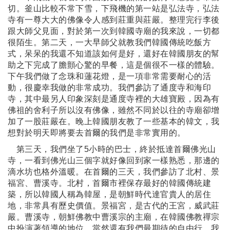
切。釜山比較不常下雪，下飛機的第一站是弘法寺，弘法
寺有一尊大大的佛像令人感到莊重與莊嚴。整理完行李後
跟大師父見面，對於第一次到韓國寺廟的我來說，一切都
很陌生。第二天，一大早師父就教我們韓國傳統吃飯方
式，呆呆的我還不知道該如何是好，還好在韓國朋友的幫
助之下完成了膽顫心驚的早餐，這是個很不一樣的體驗。
下午我們做了念珠和蓮花燈，是一項非常需要耐心的活
動，很慶幸我做的非常成功。我們參訪了通度寺和海印
寺，其中最另人印象深刻是通度寺裡的大雄寶殿，因為有
佛祖的舍利子所以沒有佛像，雖然不同於以往的寺廟卻增
加了一股莊嚴在。晚上韓國朋友教了一些基本的韓文，我
想對於明天即將要去首爾的我們是非常實用的。
第三天，我們坐了5小時的巴士，終於抵達首爾佛光山
寺，一看到佛光山三個字就好像回到家一樣熟悉，那邊的
滴水坊也格外溫暖。在首爾的三天，我們參訪了北村、景
福宮、曹溪寺。北村，首爾市裡保存最好的韓國傳統建
築，所以韓國人稱為韓屋，是朝鮮時代達官貴人的居住
地，非常具有歷史價值。景福宮，是古代的王宮，威武莊
嚴。曹溪寺，朝鮮佛教中曹溪宗的主廟，在韓國佛教禪宗
中扮演著領導的地位。當然還有我們最期待的自由行，我