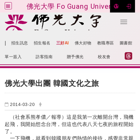
佛光大學 Fo Guang University
Toggle 
跳到主要內容
|
招生訊息
招生報名
三好AI
佛大好物
教職專區
圖書館
:::
網站導覽
單一簽入
訪客指南
贈予佛光
校友會
:::
佛光大學出團 韓國文化之旅
2014-03-20
（社會系熊孝儂
／報導）這是我第一次離開台灣，飛機
起飛，我開始想念台灣，但這也代表八天七夜的旅程開始
了。
一下飛機，就看到韓國朋友們熱情的接待，感覺非常親