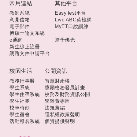
常用連結
其他平台
教師系統
Easy test平台
意見信箱
Live ABC英檢網
電子郵件
MyET口說訓練
博碩士論文系統
e通網
贈予佛光
新生線上註冊
網路文件申請平台
校園生活
公開資訊
教務行事曆
智慧財產權
學生系統
獎勵校務發展計畫
學生住宿系統
校務及財務資訊公開
學生社團
學雜費專區
校車時刻
法規彙編
學生宿舍
隱私權政策聲明
活動報名系統
個資提供聲明