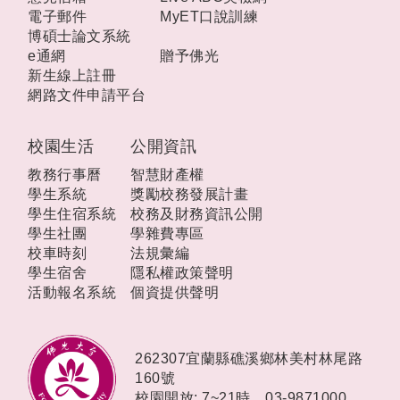
電子郵件
MyET口說訓練
博碩士論文系統
e通網
贈予佛光
新生線上註冊
網路文件申請平台
校園生活
公開資訊
教務行事曆
智慧財產權
學生系統
獎勵校務發展計畫
學生住宿系統
校務及財務資訊公開
學生社團
學雜費專區
校車時刻
法規彙編
學生宿舍
隱私權政策聲明
活動報名系統
個資提供聲明
262307宜蘭縣礁溪鄉林美村林尾路
160號
校園開放: 7~21時，
03-9871000