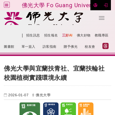
佛光大學 Fo Guang University
Toggle 
跳到主要內容
|
網站導覽
招生訊息
招生報名
三好AI
佛大好物
教職專區
:::
圖書館
單一簽入
訪客指南
贈予佛光
校友會
:::
佛光大學與宜蘭扶青社、宜蘭扶輪社
校園植樹實踐環境永續
2026-01-07
佛光大學