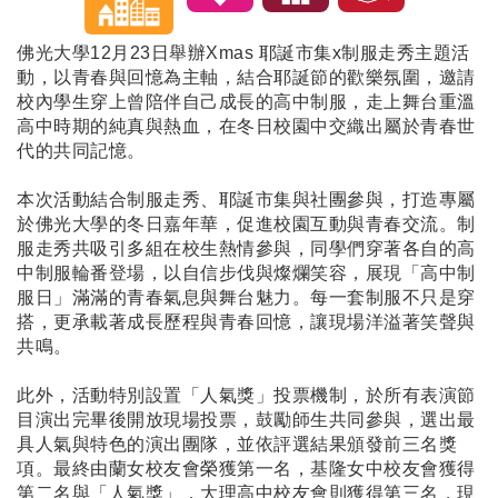
佛光大學12月23日舉辦Xmas 耶誕市集x制服走秀主題活
動，以青春與回憶為主軸，結合耶誕節的歡樂氛圍，邀請
校內學生穿上曾陪伴自己成長的高中制服，走上舞台重溫
高中時期的純真與熱血，在冬日校園中交織出屬於青春世
代的共同記憶。
本次活動結合制服走秀、耶誕市集與社團參與，打造專屬
於佛光大學的冬日嘉年華，促進校園互動與青春交流。制
服走秀共吸引多組在校生熱情參與，同學們穿著各自的高
中制服輪番登場，以自信步伐與燦爛笑容，展現「高中制
服日」滿滿的青春氣息與舞台魅力。每一套制服不只是穿
搭，更承載著成長歷程與青春回憶，讓現場洋溢著笑聲與
共鳴。
此外，活動特別設置「人氣獎」投票機制，於所有表演節
目演出完畢後開放現場投票，鼓勵師生共同參與，選出最
具人氣與特色的演出團隊，並依評選結果頒發前三名獎
項。最終由蘭女校友會榮獲第一名，基隆女中校友會獲得
第二名與「人氣獎」，大理高中校友會則獲得第三名，現