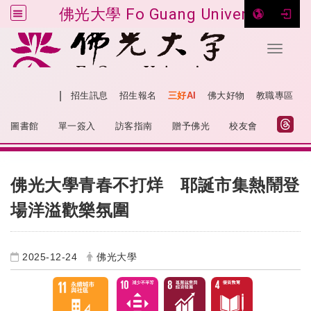
佛光大學 Fo Guang University
Toggle 
跳到主要內容
|
網站導覽
招生訊息
招生報名
三好AI
佛大好物
教職專區
:::
圖書館
單一簽入
訪客指南
贈予佛光
校友會
:::
佛光大學青春不打烊 耶誕市集熱鬧登
場洋溢歡樂氛圍
2025-12-24
佛光大學