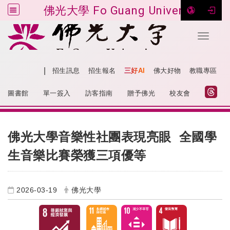
佛光大學 Fo Guang University
Toggle 
跳到主要內容
|
網站導覽
招生訊息
招生報名
三好AI
佛大好物
教職專區
:::
圖書館
單一簽入
訪客指南
贈予佛光
校友會
:::
佛光大學音樂性社團表現亮眼 全國學
生音樂比賽榮獲三項優等
2026-03-19
佛光大學