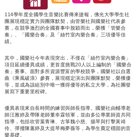
114學年度全國學生音樂比賽傳來捷報，佛光大學學生社
團展現穩定實力與團隊默契，由管樂社與國樂社代表參
賽，在競爭激烈的全國賽事中脫穎而出，榮獲「管樂合
奏」、「國樂合奏」及「絲竹室內樂合奏」三項優等佳
績。
其中，國樂社今年表現突出，不僅在「絲竹室內樂合奏」
項目延續優異成績，更首度挑戰20人以上編制的「國樂合
奏」賽事。面對多所資源豐富的學校競爭，國樂社以自選
曲《乘風破浪》參賽，展現穩定演出與團隊默契，榮獲優
等，並成為該組別中唯一獲得優等的私立大學，為社團發
展寫下重要里程碑。
優異表現來自長時間的練習與師長指導。國樂社由輔導老
師汪雅婷及帶隊老師董幸霖領軍，並由多位專業師資共同
指導，包括吹管葉青琳、古箏魏小慈、揚琴與打擊黃靖
伶、彈撥陳蕙婷及大提琴梅夢薇等，為學生奠定穩固的音
樂基礎。