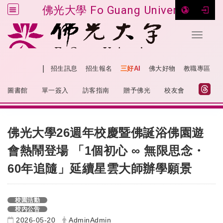
佛光大學 Fo Guang University
Toggle 
跳到主要內容
|
網站導覽
招生訊息
招生報名
三好AI
佛大好物
教職專區
:::
圖書館
單一簽入
訪客指南
贈予佛光
校友會
:::
佛光大學26週年校慶暨佛誕浴佛園遊
會熱鬧登場 「1個初心 ∞ 無限思念・
60年追隨」延續星雲大師辦學願景
校園活動
校內公告
2026-05-20
AdminAdmin