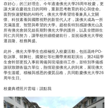
存好心」的三好理念。今年適逢佛光大學26周年校慶，更
讓大家在慶祝生日的同時，重新思考教育的初心與使命。
面對快速變動的AI時代，佛光大學希望培養兼具人文關
懷、科技素養與國際視野的新世代人才，讓佛大成為一所
充滿溫度、智慧與希望的大學。趙校長特別感謝佛光山及
所有佛光會師兄姐長期對佛光大學的護持，以及全體師生
同仁共同努力，讓學校持續穩健前行，並祝福佛光大學校
運昌隆、校務興盛。
此外，佛光大學學生也積極投入校慶活動，包括蔬咚PO-
歌詠隊、韓舞社、國樂社等社團帶來精彩演出，第24屆學
生會幹部更投入事前籌備與現場接待工作，並特別準備感
謝狀致贈各協力單位，熱情迎接佛光人的到來，展現佛大
學生溫暖、積極與感恩的優質品格，共同歡慶佛光大學26
周年生日。
校慶典禮照片雲端：請點我