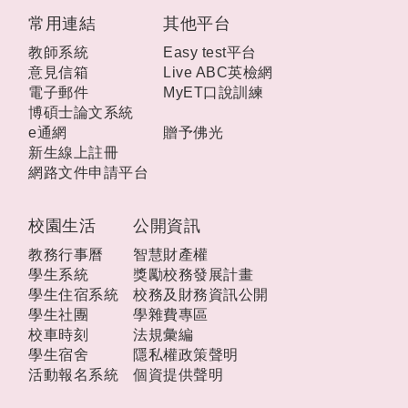
:::
常用連結
其他平台
教師系統
Easy test平台
意見信箱
Live ABC英檢網
電子郵件
MyET口說訓練
博碩士論文系統
e通網
贈予佛光
新生線上註冊
網路文件申請平台
校園生活
公開資訊
教務行事曆
智慧財產權
學生系統
獎勵校務發展計畫
學生住宿系統
校務及財務資訊公開
學生社團
學雜費專區
校車時刻
法規彙編
學生宿舍
隱私權政策聲明
活動報名系統
個資提供聲明