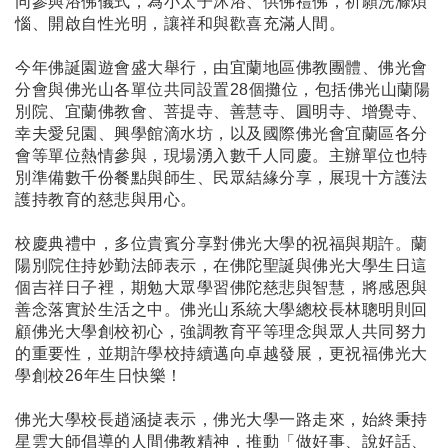
同參與浴佛儀式，為小太子沐浴、供佛禮佛，祈願洗滌煩
惱、開啟自性光明，讓祥和與歡喜充滿人間。
今年佛誕園遊會盛大舉行，由宜蘭地區佛教團體、佛光會
分會與佛光山各單位共同設置28個攤位，包括佛光山蘭陽
別院、宜蘭佛教會、菩提寺、善慧寺、圓明寺、增覺寺、
幸夫愛兒園、興學館滴水坊，以及國際佛光會宜蘭區各分
會等單位熱情參與，現場湧入數千人同慶。主辦單位也特
別準備數千份餐點與師生、民眾結緣分享，展現十方護法
護持教育的慈悲與用心。
校慶典禮中，多位貴賓分享對佛光大學的祝福與期許。蘭
陽別院住持妙勤法師表示，在佛陀聖誕與佛光大學生日這
個吉祥日子裡，期勉大眾學習佛陀慈悲與智慧，將感恩與
善念落實於生活之中。佛光山系統大學總校長林聰明則回
顧佛光大學創校初心，強調教育平等理念與眾人共同努力
的重要性，並期許學校持續邁向卓越發展，更祝福佛光大
學創校26年生日快樂！
佛光大學校長趙涵㨗表示，佛光大學一路走來，始終秉持
星雲大師倡導的人間佛教精神，推動「做好事、說好話、