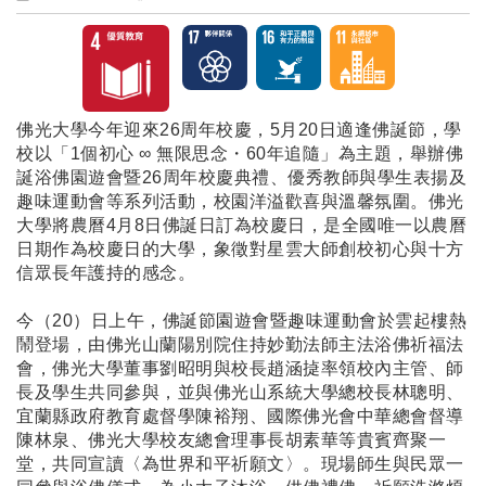
佛光大學今年迎來26周年校慶，5月20日適逢佛誕節，學
校以「1個初心 ∞ 無限思念・60年追隨」為主題，舉辦佛
誕浴佛園遊會暨26周年校慶典禮、優秀教師與學生表揚及
趣味運動會等系列活動，校園洋溢歡喜與溫馨氛圍。佛光
大學將農曆4月8日佛誕日訂為校慶日，是全國唯一以農曆
日期作為校慶日的大學，象徵對星雲大師創校初心與十方
信眾長年護持的感念。
今（20）日上午，佛誕節園遊會暨趣味運動會於雲起樓熱
鬧登場，由佛光山蘭陽別院住持妙勤法師主法浴佛祈福法
會，佛光大學董事劉昭明與校長趙涵㨗率領校內主管、師
長及學生共同參與，並與佛光山系統大學總校長林聰明、
宜蘭縣政府教育處督學陳裕翔、國際佛光會中華總會督導
陳林泉、佛光大學校友總會理事長胡素華等貴賓齊聚一
堂，共同宣讀〈為世界和平祈願文〉。現場師生與民眾一