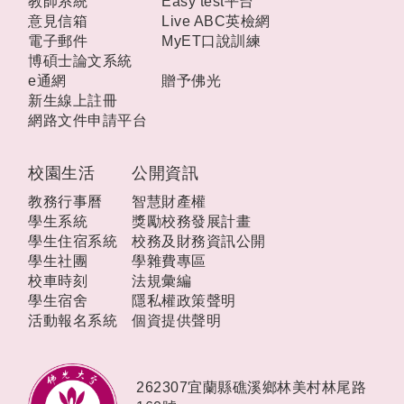
教師系統
Easy test平台
意見信箱
Live ABC英檢網
電子郵件
MyET口說訓練
博碩士論文系統
e通網
贈予佛光
新生線上註冊
網路文件申請平台
校園生活
公開資訊
教務行事曆
智慧財產權
學生系統
獎勵校務發展計畫
學生住宿系統
校務及財務資訊公開
學生社團
學雜費專區
校車時刻
法規彙編
學生宿舍
隱私權政策聲明
活動報名系統
個資提供聲明
262307宜蘭縣礁溪鄉林美村林尾路