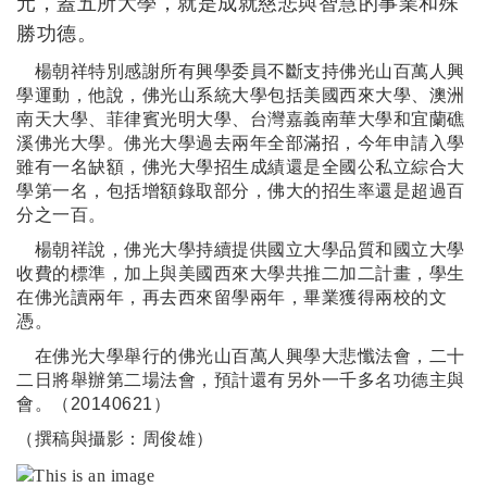
元，蓋五所大學，就是成就慈悲與智慧的事業和殊
勝功德。
楊朝祥特別感謝所有興學委員不斷支持佛光山百萬人興
學運動，他說，佛光山系統大學包括美國西來大學、澳洲
南天大學、菲律賓光明大學、台灣嘉義南華大學和宜蘭礁
溪佛光大學。佛光大學過去兩年全部滿招，今年申請入學
雖有一名缺額，佛光大學招生成績還是全國公私立綜合大
學第一名，包括增額錄取部分，佛大的招生率還是超過百
分之一百。
楊朝祥說，佛光大學持續提供國立大學品質和國立大學
收費的標準，加上與美國西來大學共推二加二計畫，學生
在佛光讀兩年，再去西來留學兩年，畢業獲得兩校的文
憑。
在佛光大學舉行的
佛光山百萬人興學大悲懺法會，二十
二日將舉辦第二場法會，預計還有另外一千多名功德主與
會。（
20140621
）
（撰稿與攝影：周俊雄）