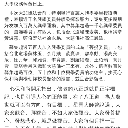
大學校務蒸蒸日上。
本次大悲懺法會前，特別舉行百萬人興學委員授證典
禮，表揚近千名興學委員持續發揮影響力，邀集更多親朋
好友加入百萬人興學運動。其中募集超過一千名興學委員
的
「
圓滿委員
」
有四人，包括台北道場陳素美
、板橋講堂
黃淑慧、頭份宏法社徐永易、大慈佛社高江鳳嬌。
募集超過五百人加入興學委員的成為「菩提委員」，包
括台北道場蘇林玉、余月娥、蔡寶珠、廖卓勸、湯高美
汝、徐月華、邱雅資、李育麗、劉羅細瓊、王柏璃、黃月
雲、寶塔寺呂秀娥和大慈佛社王來有。此外，還有數百位
募集超過百位、五十位和十位興學委員的功德主，接受心
保和尚與楊朝祥校長頒發的證書，並且合影留念。
心保和尚開示指出，佛教的八正道就是
正字標
記，也是引導人心的正能量，有了八正道，為人處
世就可以有方向
、
有目標，。星雲大師曾說過，大
家念觀音
、
拜觀音，不如大家做觀音。大家發菩提
心
、
發慈悲心，就是做觀音。大家每個月捐一百