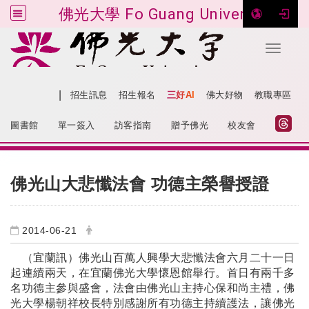
佛光大學 Fo Guang University
Toggle 
跳到主要內容
|
網站導覽
招生訊息
招生報名
三好AI
佛大好物
教職專區
:::
圖書館
單一簽入
訪客指南
贈予佛光
校友會
:::
佛光山大悲懺法會 功德主榮譽授證
2014-06-21
（宜蘭訊）佛光山百萬人興學大悲懺法會六月二十一日
起連續兩天，在宜蘭佛光大學懷恩館舉行。首日有兩千多
名功德主參與盛會，法會由佛光山主持心保和尚主禮，佛
光大學楊朝祥校長特別感謝所有功德主持續護法，讓佛光